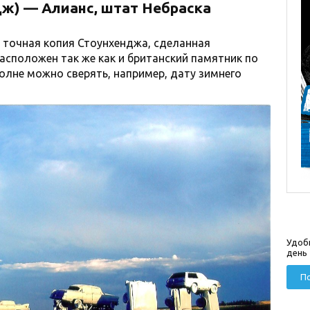
ж) — Алианс, штат Небраска
 точная копия Стоунхенджа, сделанная
асположен так же как и британский памятник по
олне можно сверять, например, дату зимнего
Удоб
день
По