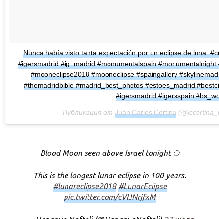
Nunca había visto tanta expectación por un eclipse de luna. #
#igersmadrid #ig_madrid #monumentalspain #monumentalnight #l
#mooneclipse2018 #mooneclipse #spaingallery #skylinemad
#themadridbible #madrid_best_photos #estoes_madrid #bestc
#igersmadrid #igersspain #bs_wo
Публикация от
Juan Carlos Cortina
(@jccortina_
Blood Moon seen above Israel tonight 🌕
This is the longest lunar eclipse in 100 years.
#lunareclipse2018
#LunarEclipse
pic.twitter.com/cVIJNrjfxM