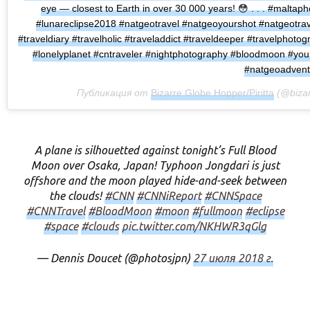
eye — closest to Earth in over 30 000 years!
😳
. . . #maltap
#lunareclipse2018 #natgeotravel #natgeoyourshot #natgeotrave
#traveldiary #travelholic #traveladdict #traveldeeper #travelphot
#lonelyplanet #cntraveler #nightphotography #bloodmoon #yo
#natgeoadvent
Публикация от
Bizarre Globe Hopper/Piritta
(@bizar
A plane is silhouetted against tonight’s Full Blood
Moon over Osaka, Japan! Typhoon Jongdari is just
offshore and the moon played hide-and-seek between
the clouds!
#CNN
#CNNiReport
#CNNSpace
#CNNTravel
#BloodMoon
#moon
#fullmoon
#eclipse
#space
#clouds
pic.twitter.com/NKHWR3qGlg
— Dennis Doucet (@photosjpn)
27 июля 2018 г.