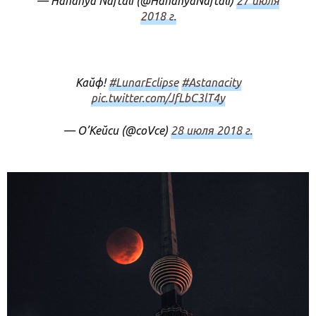
— Hananya Naftali (@HananyaNaftali)
27 июля
2018 г.
Кайф!
#LunarEclipse
#Astanacity
pic.twitter.com/JfLbC3lT4y
— О’Кейси (@coVce)
28 июля 2018 г.