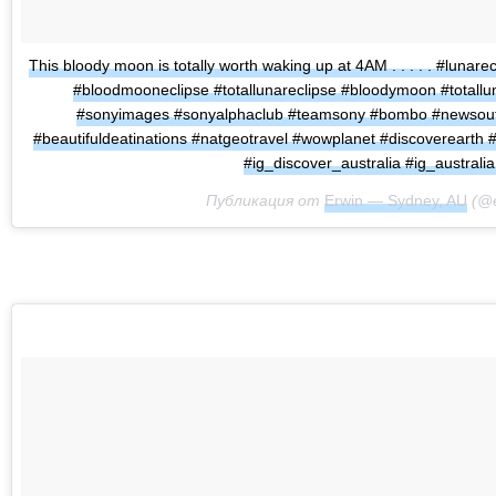
This bloody moon is totally worth waking up at 4AM . . . . . #lu
#bloodmooneclipse #totallunareclipse #bloodymoon #totallu
#sonyimages #sonyalphaclub #teamsony #bombo #newsouthw
#beautifuldeatinations #natgeotravel #wowplanet #discoverearth 
#ig_discover_australia #ig_australia
Публикация от
Erwin — Sydney, AU
(@e