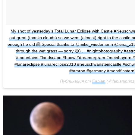
My shot of yesterday’s Total Lunar Eclipse with Castle #Neuschwan
out great (thanks clouds) so we went (almost) right to the castle
enough he did 🤗 Special thanks to @mike_wiedemann @lena_z180
through the wet grass — sorry 😅) . . #nightphotography #as
#mountains #landscape #hpow #dreamergram #meinbayern #d
#lunareclipse #lunareclipse2018 #neuschwansteincastle #sc
#tamron #germany #mondfinsterni
Публикация от
Fabian
(@fabianjprinz