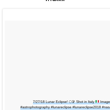
7/27/18 Lunar Eclipse!
🌕
🔭
Shot in Italy
Image 
#astrophotography #lunareclipse #lunareclipse2018 #nasa