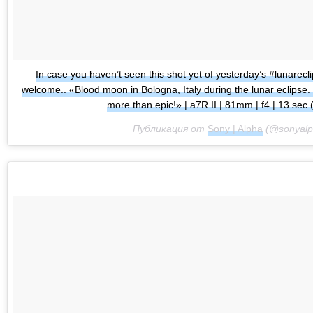
In case you haven’t seen this shot yet of yesterday’s #lunarec
welcome.. «Blood moon in Bologna, Italy during the lunar eclipse. 
more than epic!» | a7R II | 81mm | f4 | 13 sec
Публикация от
Sony | Alpha
(@sonyal