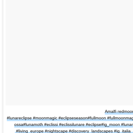
Amalfi redmoon
#lunareclipse #moonmagic #eclipseseason#fullmoon #fullmoonmag
ossa#lunamoth #eclissi #eclissilunare #eclipse#ig_moon #luna
#living_europe #nightscape #discovery_landscapes #ig_italia