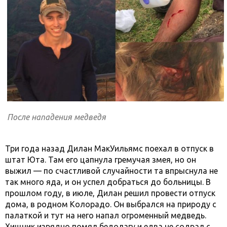
После нападения медведя
Три года назад Дилан МакУильямс поехал в отпуск в
штат Юта. Там его цапнула гремучая змея, но он
выжил — по счастливой случайности та впрыснула не
так много яда, и он успел добраться до больницы. В
прошлом году, в июле, Дилан решил провести отпуск
дома, в родном Колорадо. Он выбрался на природу с
палаткой и тут на него напал огроменный медведь.
Хищник изрядно помял бедолагу и едва не содрал с