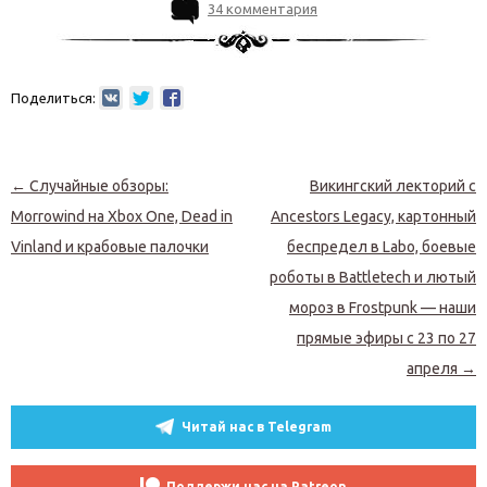
34 комментария
Поделиться:
Навигация по записям
←
Случайные обзоры:
Викингский лекторий с
Morrowind на Xbox One, Dead in
Ancestors Legacy, картонный
Vinland и крабовые палочки
беспредел в Labo, боевые
роботы в Battletech и лютый
мороз в Frostpunk — наши
прямые эфиры с 23 по 27
апреля
→
Читай нас в Telegram
Поддержи нас на Patreon