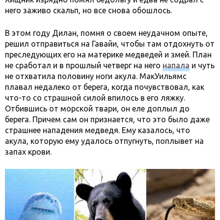
него заживо скальп, но все снова обошлось.
В этом году Дилан, помня о своем неудачном опыте,
решил отправиться на Гавайи, чтобы там отдохнуть от
преследующих его на материке медведей и змей. План
не сработал и в прошлый четверг на него
напала
и чуть
не отхватила половину ноги акула. МакУильямс
плавал недалеко от берега, когда почувствовал, как
что-то со страшной силой впилось в его ляжку.
Отбившись от морской твари, он еле доплыл до
берега. Причем сам он признается, что это было даже
страшнее нападения медведя. Ему казалось, что
акула, которую ему удалось отпугнуть, поплывет на
запах крови.