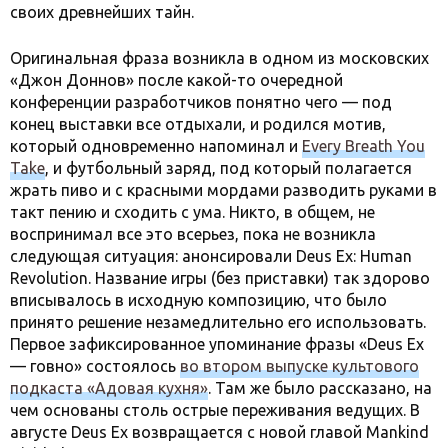
своих древнейших тайн.
Оригинальная фраза возникла в одном из московских
«Джон Доннов» после какой-то очередной
конференции разработчиков понятно чего — под
конец выставки все отдыхали, и родился мотив,
который одновременно напоминал и
Every Breath You
Take
, и футбольный заряд, под который полагается
жрать пиво и с красными мордами разводить руками в
такт пению и сходить с ума. Никто, в общем, не
воспринимал все это всерьез, пока не возникла
следующая ситуация: анонсировали Deus Ex: Human
Revolution. Название игры (без приставки) так здорово
вписывалось в исходную композицию, что было
принято решение незамедлительно его использовать.
Первое зафиксированное упоминание фразы «Deus Ex
— говно» состоялось
во втором выпуске культового
подкаста «Адовая кухня»
. Там же было рассказано, на
чем основаны столь острые переживания ведущих. В
августе Deus Ex возвращается с новой главой Mankind