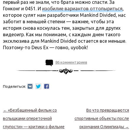
первый раз не знали, что брата можно спасти. За
Гонконг и 0451. И
изобилие вариантов оттопыриться
,
которое сулят нам разработчики Mankind Divided, нас
заботит в меньшей степени — важнее, чтобы эта
история снова коснулась тем, закрытых для других
видеоигр. Как мы понимаем, с каждым днем такого
эксклюзива для Mankind Divided остается все меньше.
Поэтому-то
Deus Ex — говно, uyobok!
86 комментариев
Поделиться:
Навигация по записям
←
«Безбашенный фильм со
Во что превращаются
вспышками опереточной
спортивные объекты после
глупости» — критики о фильме
окончания Олимпиады
→