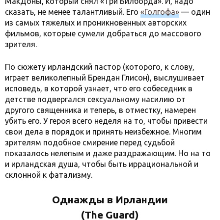
МакДоны, который снял «Три Билборда». И, надо
сказать, не менее талантливый. Его
«Голгофа»
— один
из самых тяжелых и проникновенных авторских
фильмов, которые сумели добраться до массового
зрителя.
По сюжету ирландский пастор (которого, к слову,
играет великолепный Брендан Глисон), выслушивает
исповедь, в которой узнает, что его собеседник в
детстве подвергался сексуальному насилию от
другого священника и теперь, в отместку, намерен
убить его. У героя всего неделя на то, чтобы привести
свои дела в порядок и принять неизбежное. Многим
зрителям подобное смирение перед судьбой
показалось нелепым и даже раздражающим. Но на то
и ирландская душа, чтобы быть иррациональной и
склонной к фатализму.
Однажды в Ирландии
(The Guard)