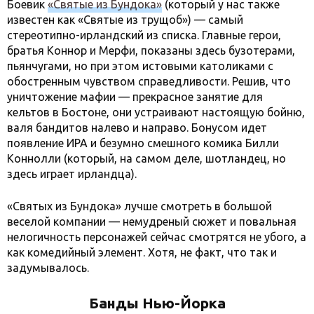
Боевик
«Святые из Бундока»
(который у нас также
известен как «Святые из трущоб») — самый
стереотипно-ирландский из списка. Главные герои,
братья Коннор и Мерфи, показаны здесь бузотерами,
пьянчугами, но при этом истовыми католиками с
обостренным чувством справедливости. Решив, что
уничтожение мафии — прекрасное занятие для
кельтов в Бостоне, они устраивают настоящую бойню,
валя бандитов налево и направо. Бонусом идет
появление ИРА и безумно смешного комика Билли
Коннолли (который, на самом деле, шотландец, но
здесь играет ирландца).
«Святых из Бундока» лучше смотреть в большой
веселой компании — немудреный сюжет и повальная
нелогичность персонажей сейчас смотрятся не убого, а
как комедийный элемент. Хотя, не факт, что так и
задумывалось.
Банды Нью-Йорка