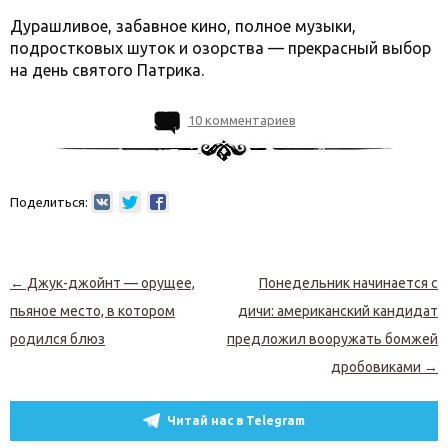
Дурашливое, забавное кино, полное музыки,
подростковых шуток и озорства — прекрасный выбор
на день святого Патрика.
10 комментариев
Поделиться:
Навигация по записям
←
Джук-джойнт — орущее,
Понедельник начинается с
пьяное место, в котором
дичи: американский кандидат
родился блюз
предложил вооружать бомжей
дробовиками
→
Читай нас в Telegram