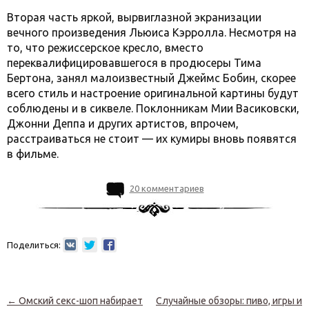
Вторая часть яркой, вырвиглазной экранизации
вечного произведения Льюиса Кэрролла. Несмотря на
то, что режиссерское кресло, вместо
переквалифицировавшегося в продюсеры Тима
Бертона, занял малоизвестный Джеймс Бобин, скорее
всего стиль и настроение оригинальной картины будут
соблюдены и в сиквеле. Поклонникам Мии Васиковски,
Джонни Деппа и других артистов, впрочем,
расстраиваться не стоит — их кумиры вновь появятся
в фильме.
20 комментариев
Поделиться:
Навигация по записям
←
Омский секс-шоп набирает
Случайные обзоры: пиво, игры и