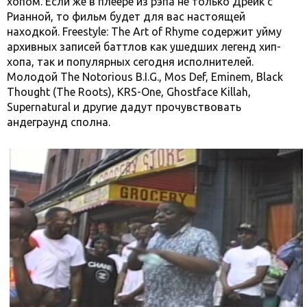
хопом. Если же в плеере из рэпа не только Дрейк с
Рианной, то фильм будет для вас настоящей
находкой. Freestyle: The Art of Rhyme содержит уйму
архивных записей баттлов как ушедших легенд хип-
хопа, так и популярных сегодня исполнителей.
Молодой The Notorious B.I.G., Mos Def, Eminem, Black
Thought (The Roots), KRS-One, Ghostface Killah,
Supernatural и другие дадут прочувствовать
андеграунд сполна.