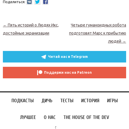
Поделиться:
Навигация по записям
←
Пять историй о Людях Икс,
Четыре гуманоидных робота
достойные экранизации
подготовят Марс к прибытию
людей
→
Читай нас в Telegram
Поддержи нас на Patreon
ПОДКАСТЫ
ДИЧЬ
ТЕСТЫ
ИСТОРИЯ
ИГРЫ
ЛУЧШЕЕ
О НАС
THE HOUSE OF THE DEV