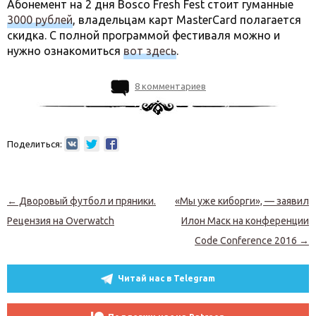
Абонемент на 2 дня Bosco Fresh Fest стоит гуманные
3000 рублей
, владельцам карт MasterCard полагается
скидка. С полной программой фестиваля можно и
нужно ознакомиться
вот здесь
.
8 комментариев
Поделиться:
Навигация по записям
←
Дворовый футбол и пряники.
«Мы уже киборги», — заявил
Рецензия на Overwatch
Илон Маск на конференции
Code Conference 2016
→
Читай нас в Telegram