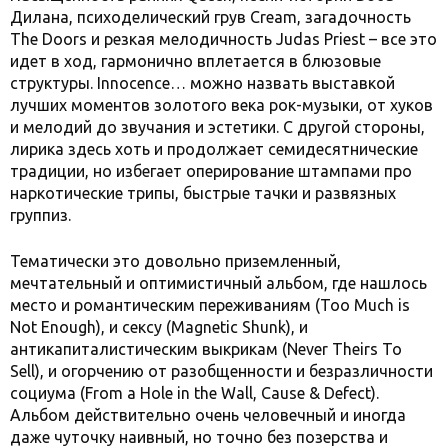
Дилана, психоделический грув Cream, загадочность
The Doors и резкая мелодичность Judas Priest – все это
идет в ход, гармонично вплетается в блюзовые
структуры. Innocence… можно назвать выставкой
лучших моментов золотого века рок-музыки, от хуков
и мелодий до звучания и эстетики. С другой стороны,
лирика здесь хоть и продолжает семидесятнические
традиции, но избегает оперирование штампами про
наркотические трипы, быстрые тачки и развязных
группиз.
Тематически это довольно приземленный,
мечтательный и оптимистичный альбом, где нашлось
место и романтическим переживаниям (Too Much is
Not Enough), и сексу (Magnetic Shunk), и
антикапиталистическим выкрикам (Never Theirs To
Sell), и огорчению от разобщенности и безразличности
социума (From a Hole in the Wall, Cause & Defect).
Альбом действительно очень человечный и иногда
даже чуточку наивный, но точно без позерства и