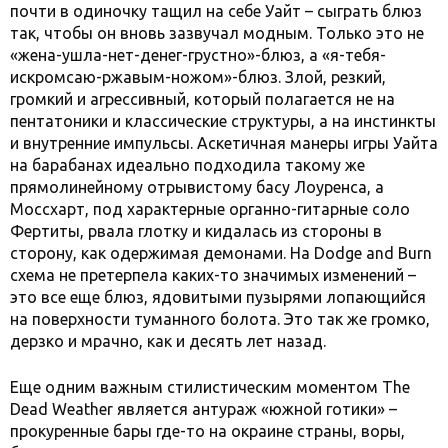
почти в одиночку тащил на себе Уайт – сыграть блюз
так, чтобы он вновь зазвучал модным. Только это не
«жена-ушла-нет-денег-грустно»-блюз, а «я-тебя-
искромсаю-ржавым-ножом»-блюз. Злой, резкий,
громкий и агрессивный, который полагается не на
пентатоники и классические структуры, а на инстинкты
и внутренние импульсы. Аскетичная манеры игры Уайта
на барабанах идеально подходила такому же
прямолинейному отрывистому басу Лоуренса, а
Моссхарт, под характерные органно-гитарные соло
Фертиты, рвала глотку и кидалась из стороны в
сторону, как одержимая демонами. На Dodge and Burn
схема не претерпела каких-то значимых изменений –
это все еще блюз, ядовитыми пузырями лопающийся
на поверхности туманного болота. Это так же громко,
дерзко и мрачно, как и десять лет назад.
Еще одним важным стилистическим моментом The
Dead Weather является антураж «южной готики» –
прокуренные бары где-то на окраине страны, воры,