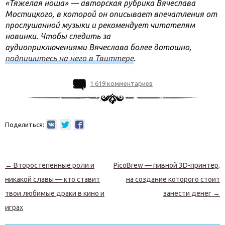
«Тяжелая ноша» — авторская рубрика Вячеслава
Мостицкого, в которой он описывает впечатления от
прослушанной музыки и рекомендует читателям
новинки. Чтобы следить за
аудиоприключениями Вячеслава более дотошно,
подпишитесь на него в Твиттере
.
1 619 комментариев
Поделиться:
Навигация по записям
←
Второстепенные роли и
PicoBrew — пивной 3D-принтер,
никакой славы — кто ставит
на создание которого стоит
твои любимые драки в кино и
занести денег
→
играх