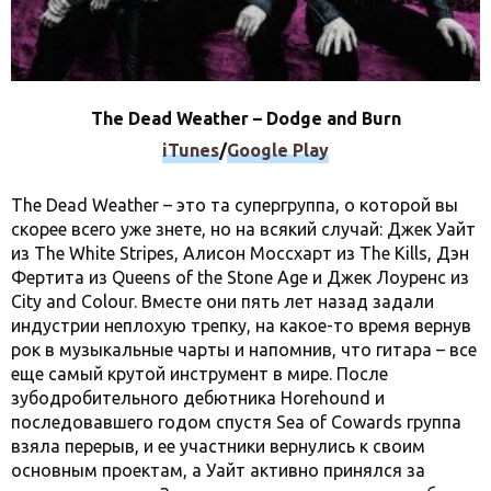
The Dead Weather – Dodge and Burn
iTunes
/
Google Play
The Dead Weather – это та супергруппа, о которой вы
скорее всего уже знете, но на всякий случай: Джек Уайт
из The White Stripes, Алисон Моссхарт из The Kills, Дэн
Фертита из Queens of the Stone Age и Джек Лоуренс из
City and Colour. Вместе они пять лет назад задали
индустрии неплохую трепку, на какое-то время вернув
рок в музыкальные чарты и напомнив, что гитара – все
еще самый крутой инструмент в мире. После
зубодробительного дебютника Horehound и
последовавшего годом спустя Sea of Cowards группа
взяла перерыв, и ее участники вернулись к своим
основным проектам, а Уайт активно принялся за