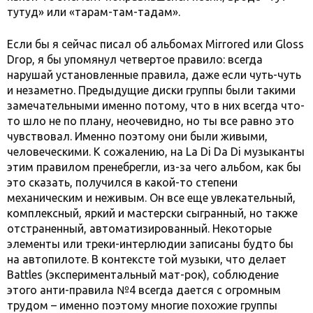
тутуд» или «тарам-там-тадам».
Если бы я сейчас писал об альбомах Mirrored или Gloss
Drop, я бы упомянул четвертое правило: всегда
нарушай установленные правила, даже если чуть-чуть
и незаметно. Предыдущие диски группы были такими
замечательными именно потому, что в них всегда что-
то шло не по плану, неочевидно, но ты все равно это
чувствовал. Именно поэтому они были живыми,
человеческими. К сожалению, на La Di Da Di музыканты
этим правилом пренебрегли, из-за чего альбом, как бы
это сказать, получился в какой-то степени
механическим и неживым. Он все еще увлекательный,
комплексный, яркий и мастерски сыгранный, но также
отстраненный, автоматизированный. Некоторые
элементы или треки-интерлюдии записаны будто бы
на автопилоте. В контексте той музыки, что делает
Battles (экспериментальный мат-рок), соблюдение
этого анти-правила №4 всегда дается с огромным
трудом – именно поэтому многие похожие группы