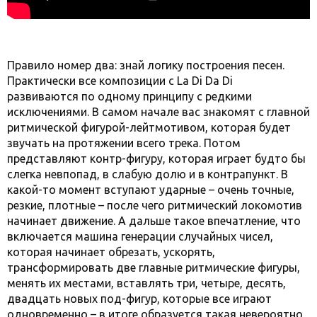
Правило номер два: знай логику построения песен.
Практически все композиции с La Di Da Di
развиваются по одному принципу с редкими
исключениями. В самом начале вас знакомят с главной
ритмической фигурой-лейтмотивом, которая будет
звучать на протяжении всего трека. Потом
представляют контр-фигуру, которая играет будто бы
слегка невпопад, в слабую долю и в контрапункт. В
какой-то момент вступают ударные – очень точные,
резкие, плотные – после чего ритмический локомотив
начинает движение. А дальше такое впечатление, что
включается машина генерации случайных чисел,
которая начинает обрезать, ускорять,
трансформировать две главные ритмические фигуры,
менять их местами, вставлять три, четыре, десять,
двадцать новых под-фигур, которые все играют
одновременно – в итоге образуется такая невероятно