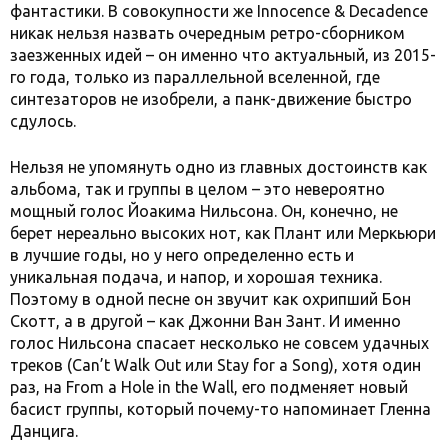
фантастики. В совокупности же Innocence & Decadence
никак нельзя назвать очередным ретро-сборником
заезженных идей – он именно что актуальный, из 2015-
го года, только из параллельной вселенной, где
синтезаторов не изобрели, а панк-движение быстро
сдулось.
Нельзя не упомянуть одно из главных достоинств как
альбома, так и группы в целом – это невероятно
мощный голос Йоакима Нильсона. Он, конечно, не
берет нереально высоких нот, как Плант или Меркьюри
в лучшие годы, но у него определенно есть и
уникальная подача, и напор, и хорошая техника.
Поэтому в одной песне он звучит как охрипший Бон
Скотт, а в другой – как Джонни Ван Зант. И именно
голос Нильсона спасает несколько не совсем удачных
треков (Can’t Walk Out или Stay for a Song), хотя один
раз, на From a Hole in the Wall, его подменяет новый
басист группы, который почему-то напоминает Гленна
Данцига.