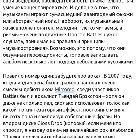
свои выдержку, наблюдательность, внимательность и
умение концентрироваться. И дело не в том, что
музыканты играют сумасшедший авангардный фьюжн
или абстрактный нойз. Наоборот, их музыкальный
язык вполне понятен, мелодии – легко читаемы, а
ритмы – очень подвижные. Просто Battles нужно
слушать, принимая их правила и принципы
«музыкостроения». Возможно, это потому, что они
безумные перфекционисты, готовые записывать
альбом несколько лет подряд небольшими кусочками.
Правило номер один: забудьте про вокал. В 2007 году,
когда инди-сцена была сражена наповал очень
смелым дебютником
Mirrored
, среди участников
Battles был и вокалист Тьендай Брэкстон – хотя он
даже не столько пел, сколько использовал голос как
какой-то синтезаторный эффект, постоянно меняя
высоту тона и сэмплируя собственные фразы. На
втором диске Gloss Drop (который, если меня кто
спросит, я назову одним из величайших рок-альбомов
21 века; послушайте обязательно, если еще не)