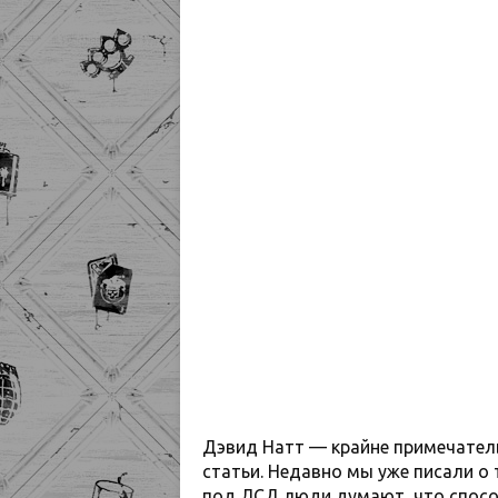
Дэвид Натт — крайне примечател
статьи. Недавно мы уже писали о 
под ЛСД люди думают, что спосо