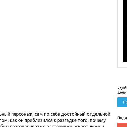
Удоб
день
По
ьный персонаж, сам по себе достойный отдельной
Подд
том, как он приблизился к разгадке того, почему
бны разговаривать с растениями, животными и