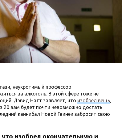
стази, неукротимый профессор
яться за алкоголь. В этой сфере тоже не
юций. Дэвид Натт заявляет, что
изобрел вещь
,
ез 20 вам будет почти невозможно достать
следний каннибал Новой Гвинеи забросит свою
 что изобрел окончательную и