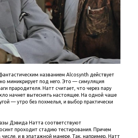
фантастическим названием Alcosynth действует
льно мимикрирует под него. Это — симуляция
аги прародителя. Натт считает, что через пару
ухло начнет вытеснять настоящее. На одной чаше
угой — утро без похмелья, и выбор практически
казы Дэвида Натта соответствуют
косинт проходит стадию тестирования. Причем
 числе, и в эпатажной манере. Так, например, Натт