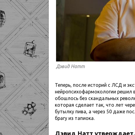
Дэвид Натт
Теперь, после историй с ЛСД и эк
нейропсихофармокологии решил вз
обошлось без скандальных револ
которая сделает так, что лет чер
бутылку пива, а через 50 даже по
брагу из тапиока.
Дэвид Натт утверждает,