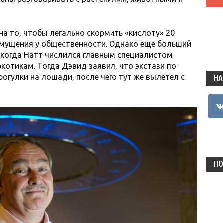
на то, чтобы легально скормить «кислоту» 20
змущения у общественности. Однако еще больший
, когда Натт числился главным специалистом
котикам. Тогда Дэвид заявил, что экстази по
огулки на лошади, после чего тут же вылетел с
НА
vkon
ПО