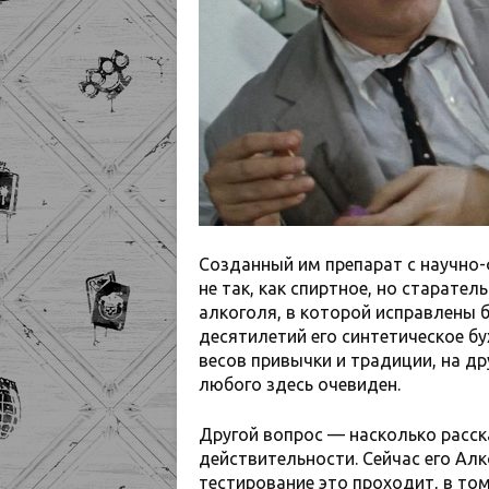
Созданный им препарат с научно-
не так, как спиртное, но старате
алкоголя, в которой исправлены б
десятилетий его синтетическое б
весов привычки и традиции, на др
любого здесь очевиден.
Другой вопрос — насколько расс
действительности. Сейчас его Ал
тестирование это проходит, в том