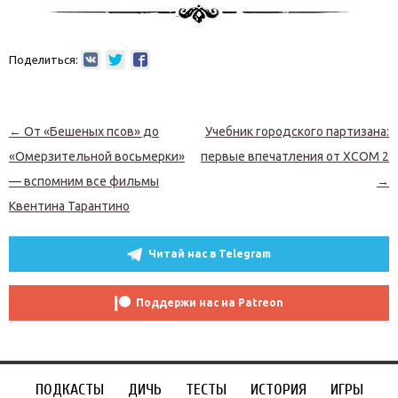
Поделиться:
Навигация по записям
←
От «Бешеных псов» до
Учебник городского партизана:
«Омерзительной восьмерки»
первые впечатления от XCOM 2
— вспомним все фильмы
→
Квентина Тарантино
Читай нас в Telegram
Поддержи нас на Patreon
ПОДКАСТЫ
ДИЧЬ
ТЕСТЫ
ИСТОРИЯ
ИГРЫ