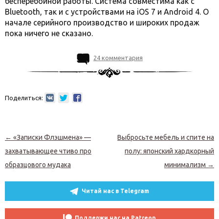
бесперебойной работы. Система совместима как с
Bluetooth, так и с устройствами на iOS 7 и Android 4. О
начале серийного производство и широких продаж
пока ничего не сказано.
24 комментария
Поделиться:
Навигация по записям
←
«Записки Флэшмена» —
Выбросьте мебель и спите на
захватывающее чтиво про
полу: японский хардкорный
образцового мудака
минимализм
→
Читай нас в Telegram
Поддержи нас на Patreon