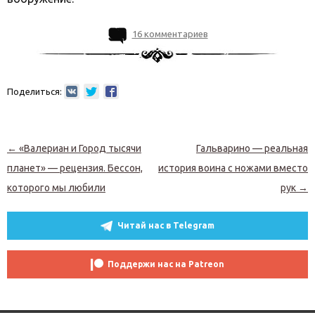
16 комментариев
Поделиться:
Навигация по записям
←
«Валериан и Город тысячи
Гальварино — реальная
планет» — рецензия. Бессон,
история воина с ножами вместо
которого мы любили
рук
→
Читай нас в Telegram
Поддержи нас на Patreon