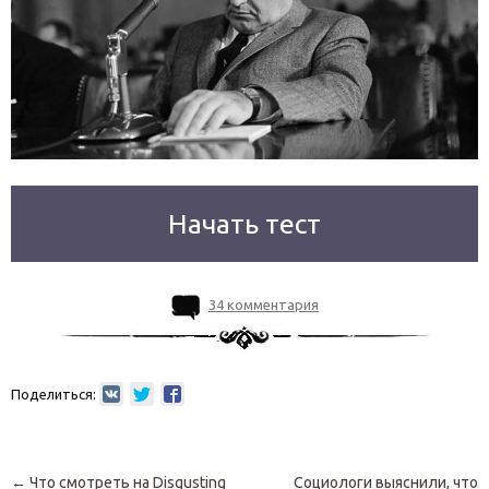
Начать тест
34 комментария
Поделиться:
Навигация по записям
←
Что смотреть на Disgusting
Социологи выяснили, что