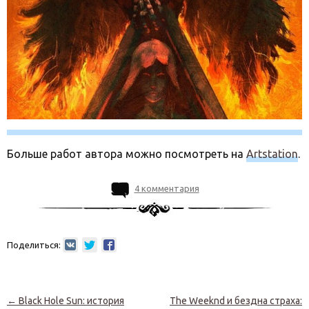
Больше работ автора можно посмотреть на
Artstation
.
4 комментария
Поделиться:
Навигация по записям
←
Black Hole Sun: история
The Weeknd и бездна страха: