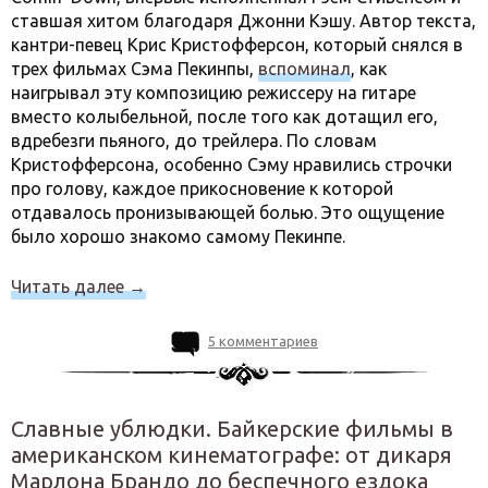
ставшая хитом благодаря Джонни Кэшу. Автор текста,
кантри-певец Крис Кристофферсон, который снялся в
трех фильмах Сэма Пекинпы,
вспоминал
, как
наигрывал эту композицию режиссеру на гитаре
вместо колыбельной, после того как дотащил его,
вдребезги пьяного, до трейлера. По словам
Кристофферсона, особенно Сэму нравились строчки
про голову, каждое прикосновение к которой
отдавалось пронизывающей болью. Это ощущение
было хорошо знакомо самому Пекинпе.
Читать далее
→
5 комментариев
Славные ублюдки. Байкерские фильмы в
американском кинематографе: от дикаря
Марлона Брандо до беспечного ездока