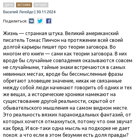
ДИЧЬ
ИСТОРИЯ
ЛУЧШЕЕ
|
30.11.2024
Василий Легейдо
Поделиться:
Жизнь — странная штука. Великий американский
писатель Томас Пинчон на протяжении всей своей
долгой карьеры пишет про теории заговора. Во
многом его книги — сами как теории заговора. В них
вроде бы случайные совпадения оказываются совсем
не случайными, тайные знаки встречаются в самых
невинных местах, вроде бы бессмысленные фразы
обретают зловещее значение, никак не связанные
между собой люди начинают говорить об одних и тех
же вещах, а исторические хроники намекают на
существование другой реальности, скрытой от
обывательского мышления на самом видном месте.
Это реальность вязких параноидальных фантазий, от
которых хочется отмахнуться, потому что они звучат
как бред. И все-таки одна мысль на подкорке не дает
покоя: а что если в этом безумии есть доля правды?