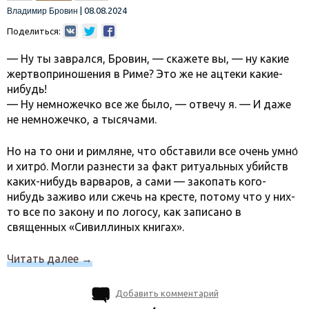
|
08.08.2024
Владимир Бровин
Поделиться:
— Ну ты заврался, Бровин, — скажете вы, — ну какие
жертвоприношения в Риме? Это же не ацтеки какие-
нибудь!
— Ну немножечко все же было, — отвечу я. — И даже
не немножечко, а тысячами.
Но на то они и римляне, что обставили все очень умно́
и хитро́. Могли разнести за факт ритуальных убийств
каких-нибудь варваров, а сами — закопать кого-
нибудь заживо или сжечь на кресте, потому что у них-
то все по закону и по логосу, как записано в
священных «Сивиллиных книгах».
Читать далее
→
Добавить комментарий