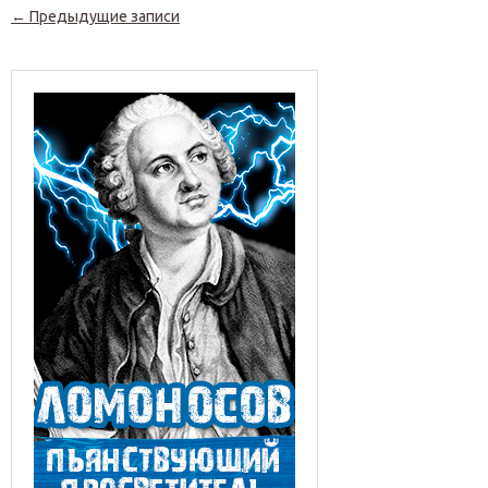
Навигация по записям
←
Предыдущие записи