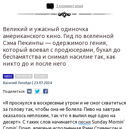
3 комментария
Великий и ужасный одиночка
американского кино. Гид по вселенной
Сэма Пекинпы — одержимого гения,
который воевал с продюсерами, бухал до
беспамятства и снимал насилие так, как
никто до и после него
КИНО
ЛИЧНОСТИ
ЛУЧШЕЕ
|
23.07.2024
Василий Легейдо
Поделиться:
«Я проснулся в воскресенье утром и не смог схватиться
за голову так, чтобы она не болела. Пиво на завтрак
оказалось неплохим, так что я выпил еще одно на
десерт». С таких слов начинается
песня
Sunday Mornin’
Comin’ Down, впервые исполненная Рэем Стивенсом и