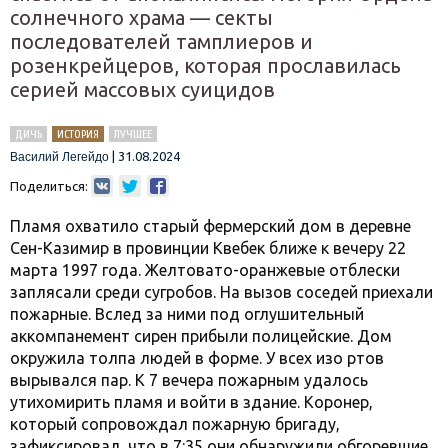
солнечного храма — секты
последователей тамплиеров и
розенкрейцеров, которая прославилась
серией массовых суицидов
ДИЧЬ
ИСТОРИЯ
ЛУЧШЕЕ
|
31.08.2024
Василий Легейдо
Поделиться:
Пламя охватило старый фермерский дом в деревне
Сен-Казимир в провинции Квебек ближе к вечеру 22
марта 1997 года. Желтовато-оранжевые отблески
заплясали среди сугробов. На вызов соседей приехали
пожарные. Вслед за ними под оглушительный
аккомпанемент сирен прибыли полицейские. Дом
окружила толпа людей в форме. У всех изо ртов
вырывался пар. К 7 вечера пожарным удалось
утихомирить пламя и войти в здание. Коронер,
который сопровождал пожарную бригаду,
зафиксировал, что в 7:35 они обнаружили обгоревшие