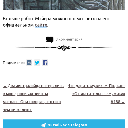
Больше работ Мэйера можно посмотреть на его
официальном
сайте
.
3 комментария
Поделиться:
Навигация по записям
←
Два австралийца потерялись
Что дарить мужикам. Подкаст
в море, попивая пиво на
«Отвратительные мужики»
матрасе. Они говорят, что ни о
#188
→
чем ни жалеют
Читай нас в Telegram