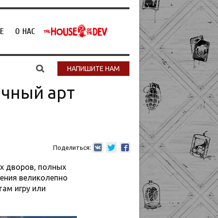
Е
О НАС
НАПИШИТЕ НАМ
ичный арт
Поделиться:
х дворов, полных
ления великолепно
там игру или