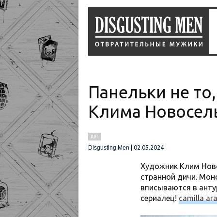
Панельки не то
Клима Новосел
АРТ
|
02.05.2024
Disgusting Men
Художник Клим Ново
странной дичи. Мон
вписываются в анту
сериалец!
camilla ar