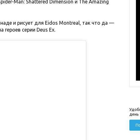
ider-Man: Shattered Dimension и The Amazing
наде и рисует для Eidos Montreal, так что да —
 героев серии Deus Ex.
Удоб
день
По