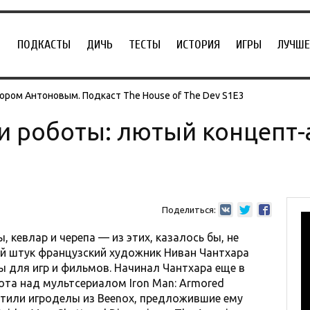
ПОДКАСТЫ
ДИЧЬ
ТЕСТЫ
ИСТОРИЯ
ИГРЫ
ЛУЧШЕ
ором Антоновым. Подкаст The House of The Dev S1E3
 и роботы: лютый концепт-
Поделиться:
кевлар и черепа — из этих, казалось бы, не
й штук французский художник Ниван Чантхара
ы для игр и фильмов. Начинал Чантхара еще в
ота над мультсериалом Iron Man: Armored
етили игроделы из Beenox, предложившие ему