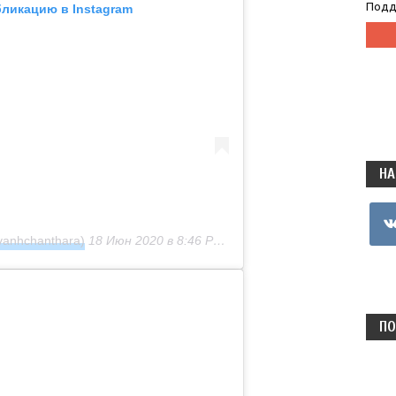
Подд
бликацию в Instagram
НА
vkon
vanhchanthara)
18 Июн 2020 в 8:46 PDT
ПО