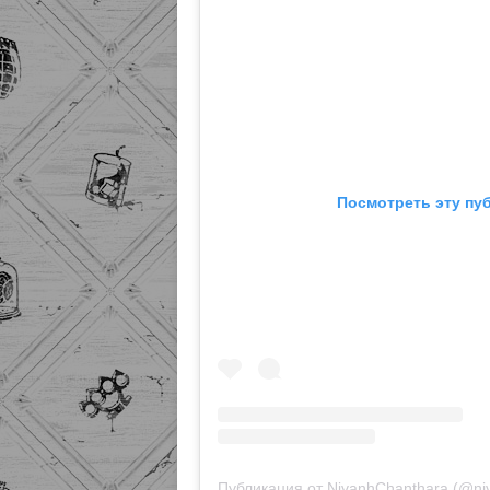
Посмотреть эту пу
Публикация от NivanhChanthara (@ni