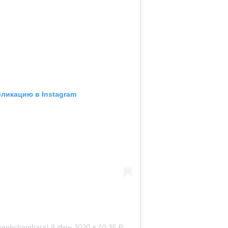
бликацию в Instagram
vanhchanthara)
8 Июн 2020 в 10:35 PDT