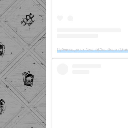
Публикация от NivanhChanthara (@ni