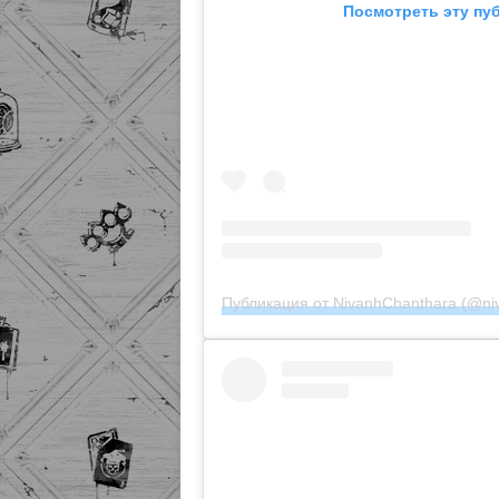
Посмотреть эту пу
Публикация от NivanhChanthara (@ni