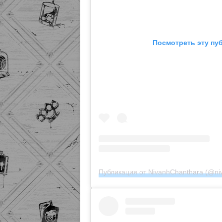
Посмотреть эту пу
Публикация от NivanhChanthara (@ni