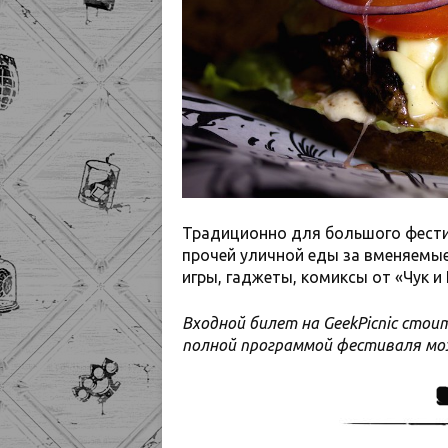
Традиционно для большого фест
прочей уличной еды за вменяемые
игры, гаджеты, комиксы от «Чук и 
Входной билет на GeekPicnic стоит
полной программой фестиваля м