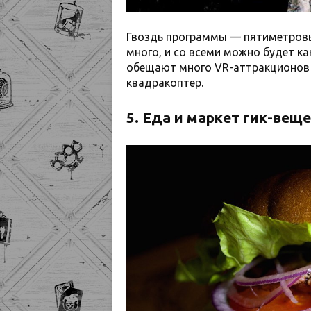
Гвоздь программы — пятиметровы
много, и со всеми можно будет к
обещают много VR-аттракционов 
квадракоптер.
5. Еда и маркет гик-веще