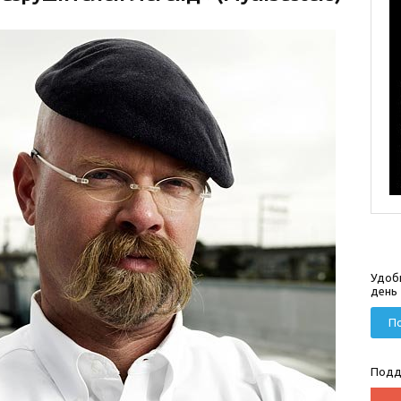
Удоб
день
По
Подд