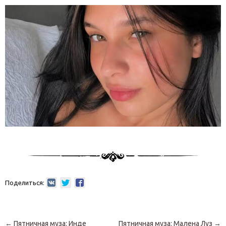
Поделиться:
Навигация по записям
←
Пятничная муза: Инде
Пятничная муза: Малена Луз
→