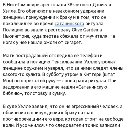
В Нью-Гэмпшире арестовали 38-летнего Дэниеля
Уэлле. Его обвиняют в незаконном удержании
женщины, принуждении к браку и в том, что он
покалечил её во время
сатани
н
ского
ритуала.
Полицию вызвали к ресторану Olive Garden в
Ньюингтоне, куда жертва сбежала от мучителя. На
ногах у неё нашли ожоги от сигарет.
Мать пострадавшей отследила её телефон и
сообщила в полицию Пенсильвании. Уэлле угрожал
женщине оружием и уверял, что за ними следят члены
какого-то культа. В субботу утром в Киттери (штат
Мэн) он порезал ей руку — снова ради ритуала. При
задержании в его машине нашли «Сатанинскую
библию», толстовку и сумку.
В суде Уэлле заявил, что он не агрессивный человек, а
обвинения в принуждении к браку назвал
противоречащими его вере, которая стоит на свободе
воли. И усомнился, что следователи точно записали