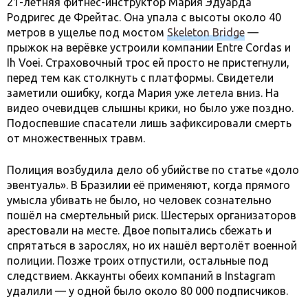
21-летняя фитнес-инструктор Мария Эдуарда
Родригес де Фрейтас. Она упала с высоты около 40
метров в ущелье под мостом
Skeleton Bridge
—
прыжок на верёвке устроили компании Entre Cordas и
Ih Voei. Страховочный трос ей просто не пристегнули,
перед тем как столкнуть с платформы. Свидетели
заметили ошибку, когда Мария уже летела вниз. На
видео очевидцев слышны крики, но было уже поздно.
Подоспевшие спасатели лишь зафиксировали смерть
от множественных травм.
Полиция возбудила дело об убийстве по статье «доло
эвентуаль». В Бразилии её применяют, когда прямого
умысла убивать не было, но человек сознательно
пошёл на смертельный риск. Шестерых организаторов
арестовали на месте. Двое попытались сбежать и
спрятаться в зарослях, но их нашёл вертолёт военной
полиции. Позже троих отпустили, остальные под
следствием. Аккаунты обеих компаний в Instagram
удалили — у одной было около 80 000 подписчиков.