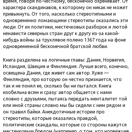
время, говоря по-честному, бесконечно охреневает. От
характера скандинавов, к которому он никак не может
привыкнуть. От того, насколько стереотипными и
одновременно ломающими стереотипы оказались эти
люди. От их политики, местечковых разборок и лютой
ненависти северных стран друг к другу из-за какой-
нибудь войны за трухлявое полено 1367 года на фоне
одновременной бесконечной братской любви.
Книга разделена на логичные главы: Дания, Норвегия,
Исландия, Швеция и Финляндия. Лучше всего, конечно,
освещена Дания, где живет сам автор. Хуже —
Финляндия, про которую он честно признается, что
так и не понял ее, сколько бы ни пытался. Книга
изобильна всем и сразу: автор общается с нами
словно с друзьями, пытаясь передать менталитет той
или иной страны словно мы бы сидели с ним рядом и
он травил байки. Анекдотичные истории про
стереотипы, которые оказались правдой,
политические скандалы, которые со стороны кажутся
местечковым бредом (например, о том, что норвежцев