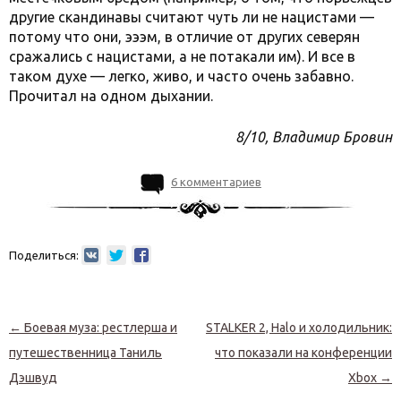
другие скандинавы считают чуть ли не нацистами —
потому что они, эээм, в отличие от других северян
сражались с нацистами, а не потакали им). И все в
таком духе — легко, живо, и часто очень забавно.
Прочитал на одном дыхании.
8/10, Владимир Бровин
6 комментариев
Поделиться:
Навигация по записям
←
Боевая муза: рестлерша и
STALKER 2, Halo и холодильник:
путешественница Таниль
что показали на конференции
Дэшвуд
Xbox
→