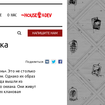
Е
О НАС
НАПИШИТЕ НАМ
ка
Поделиться:
ь». Это не столько
м. Однако их образ
гда вышли из
о океана. Они живут
 их клановая