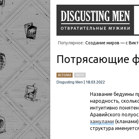
Популярное:
Создание миров — с Викт
Потрясающие фо
ИСТОРИЯ
ФОТО
|
18.03.2022
Disgusting Men
Название бедуины п
народность, скольк
интуитивно понятен
Аравийского полуос
хамулами
(кланами)
структура именуетс