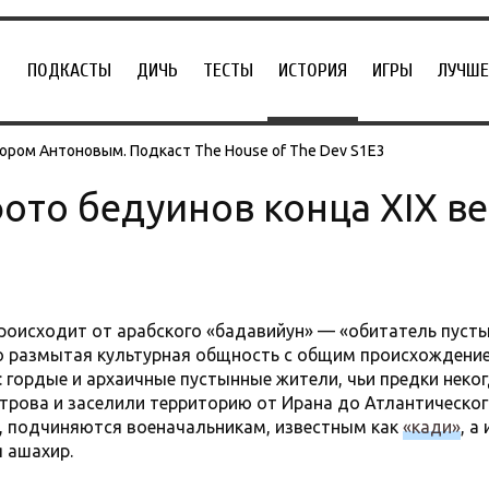
ПОДКАСТЫ
ДИЧЬ
ТЕСТЫ
ИСТОРИЯ
ИГРЫ
ЛУЧШЕ
ором Антоновым. Подкаст The House of The Dev S1E3
то бедуинов конца XIX ве
роисходит от арабского «бадавийун» — «обитатель пустын
о размытая культурная общность с общим происхождение
: гордые и архаичные пустынные жители, чьи предки неко
трова и заселили территорию от Ирана до Атлантическог
, подчиняются военачальникам, известным как
«кади»
, а
я ашахир.