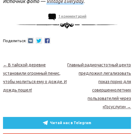
Источник фото —
Vintage Everyday
.
1 комментарий
Поделиться:
Навигация по записям
←
В тайской деревне
Главный радиочастотный центр
установили огромный пенис,
предложил легализовать
чтобы молиться ему о дожде. И
показ порно для
дождь пошел!
совершеннолетних
пользователей через
«Госуслуги»
→
Читай нас в Telegram