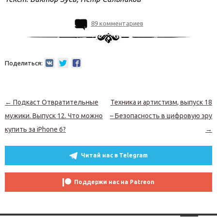
89 комментариев
Поделиться:
Навигация по записям
←
Подкаст Отвратительные
Техника и артистизм, выпуск 18
мужики. Выпуск 12. Что можно
– Безопасность в цифровую эру
купить за iPhone 6?
→
Читай нас в Telegram
Поддержи нас на Patreon