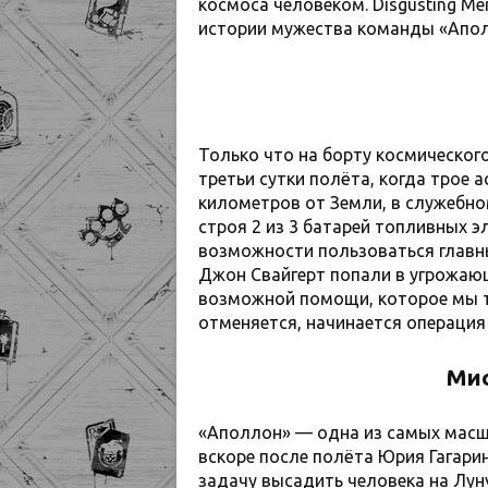
космоса человеком. Disgusting M
истории мужества команды «Апол
Только что на борту космическог
третьи сутки полёта, когда трое 
километров от Земли, в служебно
строя 2 из 3 батарей топливных 
возможности пользоваться главн
Джон Свайгерт попали в угрожаю
возможной помощи, которое мы т
отменяется, начинается операция
Мис
«Аполлон» — одна из самых масшт
вскоре после полёта Юрия Гагари
задачу высадить человека на Луну