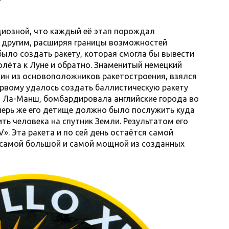
циозной, что каждый её этап порождал
другим, расширяя границы возможностей
было создать ракету, которая смогла бы вывести
олёта к Луне и обратно. Знаменитый немецкий
дин из основоположников ракетостроения, взялся
ервому удалось создать баллистическую ракету
ез Ла-Манш, бомбардировала английские города во
перь же его детище должно было послужить куда
ть человека на спутник Земли. Результатом его
». Эта ракета и по сей день остаётся самой
 самой большой и самой мощной из созданных