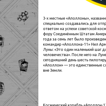
3-х местные «Аполлоны», названны
специально создавались для отпр
ответом на успехи советской кос
фору Соединённым Штатам Америки
года за семь лет было произведен
командир «Аполлона-11» Нил Армс
Луны: «Это один маленький шаг дл
человечества». После него на Лун
сегодняшний день шесть пилотир
«Аполлон» — это единственные с
вне Земли.
Космический корабль «Аполлон-13