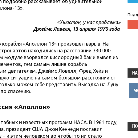
en подробно рассказывает об удивительной
лона-13».
Подд
«Хьюстон, у нас проблема»
Джеймс Ловелл, 13 апреля 1970 года
о корабля «Аполлон-13» произошёл взрыв. На
астронавтов находились на расстоянии 330 000
м модуле взорвался кислородный бак и вывел из
элементов, тем самым лишив корабль
ым двигателем. Джеймс Ловелл, Фред Хейз и
НА
щую ситуацию на самом большом расстоянии от
олько можем себе представить. Высадка на Луну
vkon
 по спасению.
сия «Аполлон»
абных и известных программ НАСА. В 1961 году,
ПО
на, президент США Джон Кеннеди поставил
 – и этим человеком во чтобы то ни стало