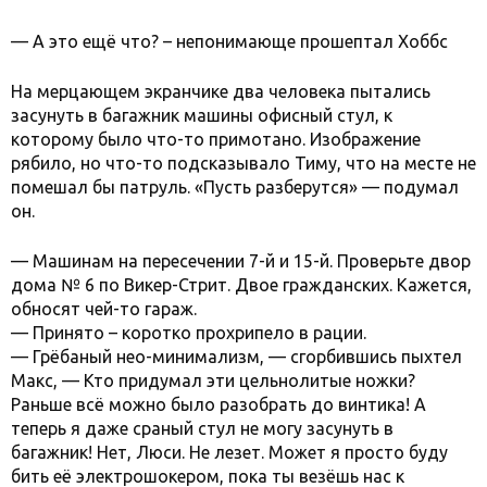
— А это ещё что? – непонимающе прошептал Хоббс
На мерцающем экранчике два человека пытались
засунуть в багажник машины офисный стул, к
которому было что-то примотано. Изображение
рябило, но что-то подсказывало Тиму, что на месте не
помешал бы патруль. «Пусть разберутся» — подумал
он.
— Машинам на пересечении 7-й и 15-й. Проверьте двор
дома № 6 по Викер-Стрит. Двое гражданских. Кажется,
обносят чей-то гараж.
— Принято – коротко прохрипело в рации.
— Грёбаный нео-минимализм, — сгорбившись пыхтел
Макс, — Кто придумал эти цельнолитые ножки?
Раньше всё можно было разобрать до винтика! А
теперь я даже сраный стул не могу засунуть в
багажник! Нет, Люси. Не лезет. Может я просто буду
бить её электрошокером, пока ты везёшь нас к