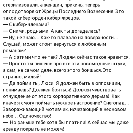
стерилизовали, а женщин, прикинь, теперь
оплодотворяют Жрецы Последнего Вознесения. Это
такой кибер-орден кибер-жрецов.
— С кибер-членами?
— С ними, родными! А как ты догадалась?
— Ну, не знаю… Как-то плавало на поверхности…
Слушай, может стоит вернуться к любовным
романам?
— А с этими что не так? Людям сейчас такое нравится.
— Просто ты пишешь про все эти новомодные штуки,
а сам, на самом деле, всего этого боишься. Это
странно, милый!
— Да пойми ты, Люси! Я должен быть в оппозиции,
понимаешь? Должен бояться! Должен чувствовать
отчуждение от этого корпоративного дерьма! Как
иначе я смогу поймать нужное настроение? Снегопад…
Завораживающий мотивчик, исчезающий в неоновом
небе… Одиночество!
— Но раньше тебе хотя бы платили! А сейчас мы даже
аренду покрыть не можем!