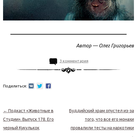
Автор — Олег Григорьев
3 комментария
Поделиться:
Навигация по записям
←
Подкаст «Животные в
Буддийский храм опустел из-за
Студии». Выпуск 178. Его
того, что все его монахи
черный Кукулькок
провалили тесты на наркотики
→