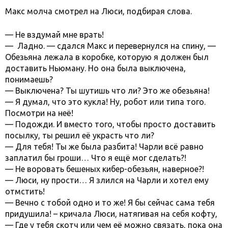
Макс молча смотрел на Люси, подбирая слова.
— Не вздумай мне врать!
— Ладно. — сдался Макс и перевернулся на спину, —
Обезьяна лежала в коробке, которую я должен был
доставить Ньюману. Но она была выключена,
понимаешь?
— Выключена? Ты шутишь что ли? Это же обезьяна!
— Я думал, что это кукла! Ну, робот или типа того.
Посмотри на неё!
— Подожди. И вместо того, чтобы просто доставить
посылку, ты решил её украсть что ли?
— Для тебя! Ты же была разбита! Чарли всё равно
заплатил бы гроши… Что я ещё мог сделать?!
— Не воровать бешеных кибер-обезьян, наверное?!
— Люси, ну прости… Я злился на Чарли и хотел ему
отмстить!
— Вечно с тобой одно и то же! Я бы сейчас сама тебя
придушила! – кричала Люси, натягивая на себя кофту,
— Где у тебя скотч или чем её можно связать, пока она