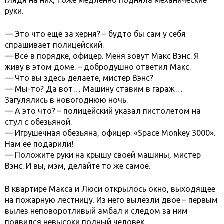
глядя на них, тоже медленно подняла механические
руки.
— Это что ещё за херня? – будто бы сам у себя
спрашивает полицейский.
— Всё в порядке, офицер. Меня зовут Макс Вэнс. Я
живу в этом доме. – добродушно ответил Макс.
— Что вы здесь делаете, мистер Вэнс?
— Мы-то? Да вот… Машину ставим в гараж…
Загулялись в новогоднюю ночь.
— А это что? – полицейский указал пистолетом на
стул с обезьяной.
— Игрушечная обезьяна, офицер. «Space Monkey 3000».
Нам её подарили!
— Положите руки на крышу своей машины, мистер
Вэнс. И вы, мэм, делайте то же самое.
В квартире Макса и Люси открылось окно, выходящее
на пожарную лестницу. Из него вылезли двое – первым
вылез неповоротливый амбал и следом за ним
появился невысоки полный человек.