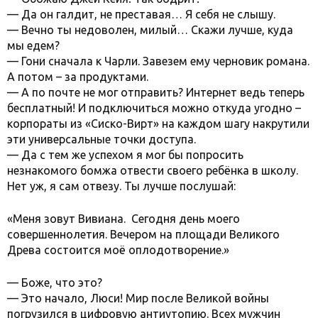
— Да он галдит, не преставая… Я себя не слышу.
— Вечно ты недоволен, милый… Скажи лучше, куда
мы едем?
— Гони сначала к Чарли. Завезем ему черновик романа.
А потом – за продуктами.
— А по почте не мог отправить? Интернет ведь теперь
бесплатный! И подключиться можно откуда угодно –
корпораты из «Сиско-Вирт» на каждом шагу накрутили
эти универсальные точки доступа.
— Да с тем же успехом я мог бы попросить
незнакомого бомжа отвести своего ребёнка в школу.
Нет уж, я сам отвезу. Ты лучше послушай:
«Меня зовут Вивиана. Сегодня день моего
совершеннолетия. Вечером на площади Великого
Древа состоится моё оплодотворение.»
— Боже, что это?
— Это начало, Люси! Мир после Великой войны
погрузился в цифровую антиутопию. Всех мужчин