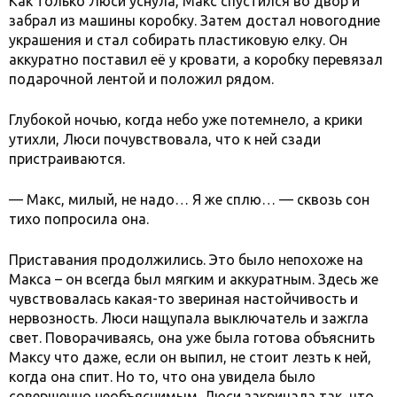
Как только Люси уснула, Макс спустился во двор и
забрал из машины коробку. Затем достал новогодние
украшения и стал собирать пластиковую елку. Он
аккуратно поставил её у кровати, а коробку перевязал
подарочной лентой и положил рядом.
Глубокой ночью, когда небо уже потемнело, а крики
утихли, Люси почувствовала, что к ней сзади
пристраиваются.
— Макс, милый, не надо… Я же сплю… — сквозь сон
тихо попросила она.
Приставания продолжились. Это было непохоже на
Макса – он всегда был мягким и аккуратным. Здесь же
чувствовалась какая-то звериная настойчивость и
нервозность. Люси нащупала выключатель и зажгла
свет. Поворачиваясь, она уже была готова объяснить
Максу что даже, если он выпил, не стоит лезть к ней,
когда она спит. Но то, что она увидела было
совершенно необъяснимым. Люси закричала так, что