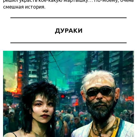
решил украсть кое-какую мартышку… По-моему, очень
смешная история.
ДУРАКИ