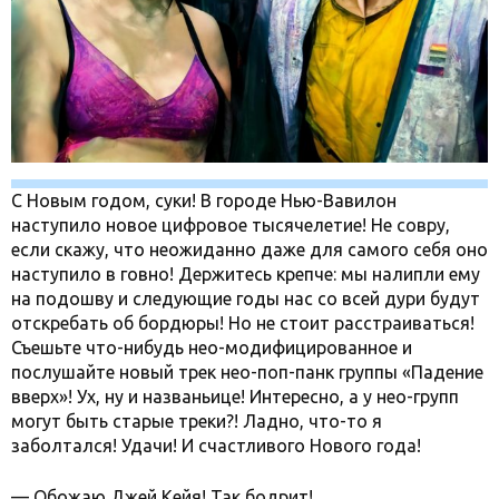
С Новым годом, суки! В городе Нью-Вавилон
наступило новое цифровое тысячелетие! Не совру,
если скажу, что неожиданно даже для самого себя оно
наступило в говно! Держитесь крепче: мы налипли ему
на подошву и следующие годы нас со всей дури будут
отскребать об бордюры! Но не стоит расстраиваться!
Съешьте что-нибудь нео-модифицированное и
послушайте новый трек нео-поп-панк группы «Падение
вверх»! Ух, ну и названьице! Интересно, а у нео-групп
могут быть старые треки?! Ладно, что-то я
заболтался! Удачи! И счастливого Нового года!
— Обожаю Джей Кейя! Так бодрит!