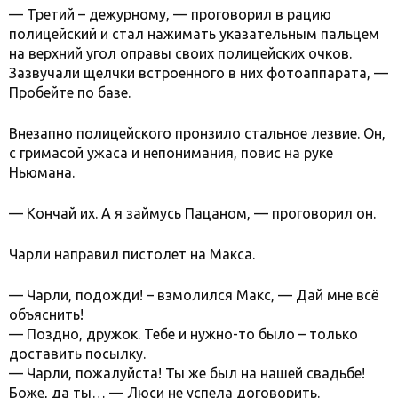
— Третий – дежурному, — проговорил в рацию
полицейский и стал нажимать указательным пальцем
на верхний угол оправы своих полицейских очков.
Зазвучали щелчки встроенного в них фотоаппарата, —
Пробейте по базе.
Внезапно полицейского пронзило стальное лезвие. Он,
с гримасой ужаса и непонимания, повис на руке
Ньюмана.
— Кончай их. А я займусь Пацаном, — проговорил он.
Чарли направил пистолет на Макса.
— Чарли, подожди! – взмолился Макс, — Дай мне всё
объяснить!
— Поздно, дружок. Тебе и нужно-то было – только
доставить посылку.
— Чарли, пожалуйста! Ты же был на нашей свадьбе!
Боже, да ты… — Люси не успела договорить.