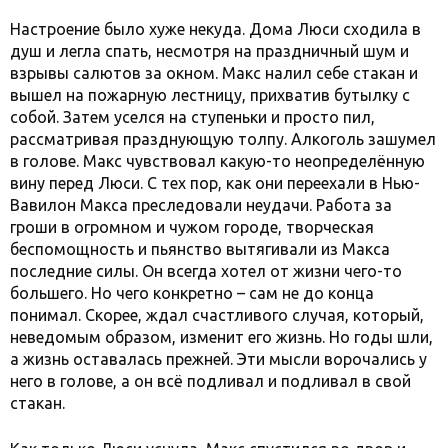
Настроение было хуже некуда. Дома Люси сходила в
душ и легла спать, несмотря на праздничный шум и
взрывы салютов за окном. Макс налил себе стакан и
вышел на пожарную лестницу, прихватив бутылку с
собой. Затем уселся на ступеньки и просто пил,
рассматривая празднующую толпу. Алкоголь зашумел
в голове. Макс чувствовал какую-то неопределённую
вину перед Люси. С тех пор, как они переехали в Нью-
Вавилон Макса преследовали неудачи. Работа за
гроши в огромном и чужом городе, творческая
беспомощность и пьянство вытягивали из Макса
последние силы. Он всегда хотел от жизни чего-то
большего. Но чего конкретно – сам не до конца
понимал. Скорее, ждал счастливого случая, который,
неведомым образом, изменит его жизнь. Но годы шли,
а жизнь оставалась прежней. Эти мысли ворочались у
него в голове, а он всё подливал и подливал в свой
стакан.