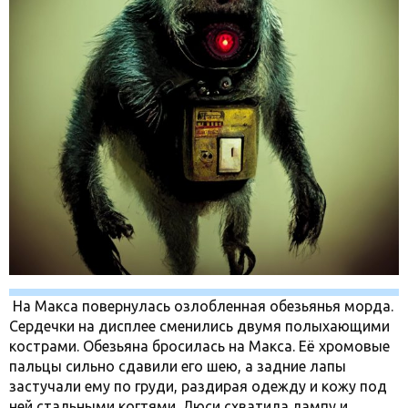
На Макса повернулась озлобленная обезьянья морда.
Сердечки на дисплее сменились двумя полыхающими
кострами. Обезьяна бросилась на Макса. Её хромовые
пальцы сильно сдавили его шею, а задние лапы
застучали ему по груди, раздирая одежду и кожу под
ней стальными когтями. Люси схватила лампу и