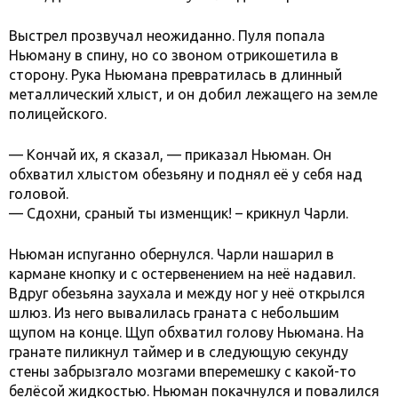
Выстрел прозвучал неожиданно. Пуля попала
Ньюману в спину, но со звоном отрикошетила в
сторону. Рука Ньюмана превратилась в длинный
металлический хлыст, и он добил лежащего на земле
полицейского.
— Кончай их, я сказал, — приказал Ньюман. Он
обхватил хлыстом обезьяну и поднял её у себя над
головой.
— Сдохни, сраный ты изменщик! – крикнул Чарли.
Ньюман испуганно обернулся. Чарли нашарил в
кармане кнопку и с остервенением на неё надавил.
Вдруг обезьяна заухала и между ног у неё открылся
шлюз. Из него вывалилась граната с небольшим
щупом на конце. Щуп обхватил голову Ньюмана. На
гранате пиликнул таймер и в следующую секунду
стены забрызгало мозгами вперемешку с какой-то
белёсой жидкостью. Ньюман покачнулся и повалился