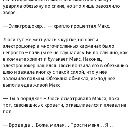
ударила обезьяну по спине, но это лишь разозлило
зверя.
— Электрошокер… — хрипло прошептал Макс.
Люси тут же метнулась к куртке, но найти
электрошокер в многочисленных карманах было
непросто – пальцы её не слушались. Было слышно, как
в комнате хрипит и булькает Макс. Наконец
электрошокер нашёлся. Люси вонзила его в обезьянью
шею и зажала кнопку с такой силой, что у неё
заломило пальцы. Обезьяна обмякла, из-под неё
выполз едва живой Макс.
— Ты в порядке?! – Люси осматривала Макса, пока
тот, свесившись с кровати, откашливался и плевал на
пол.
— Вроде да… Боже, милая… Прости меня… Я…