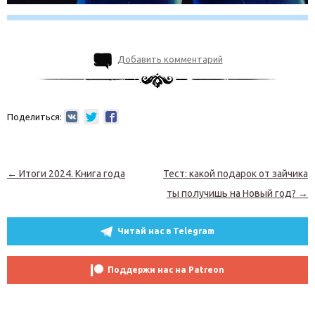
Добавить комментарий
Поделиться:
Навигация по записям
←
Итоги 2024. Книга года
Тест: какой подарок от зайчика
ты получишь на Новый год?
→
Читай нас в Telegram
Поддержи нас на Patreon