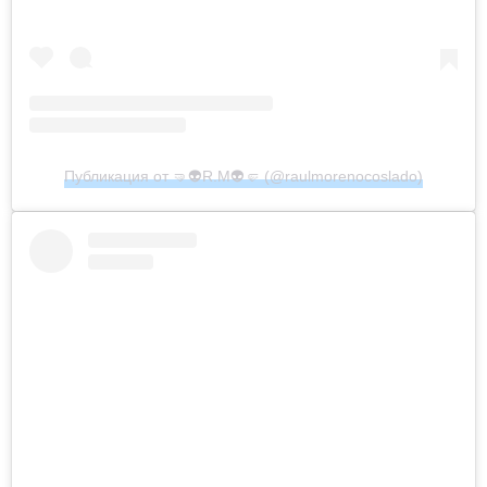
Публикация от 🤜👽R.M👽🤛 (@raulmorenocoslado)