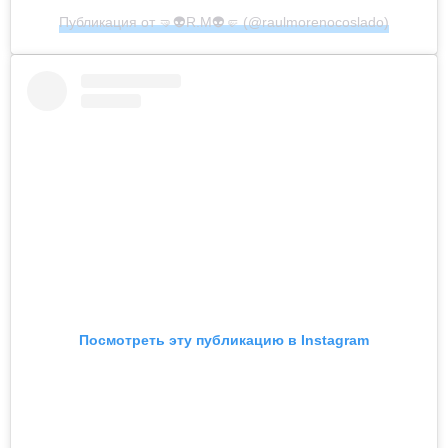
Публикация от 🤜👽R.M👽🤛 (@raulmorenocoslado)
Посмотреть эту публикацию в Instagram