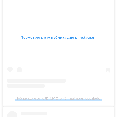
Посмотреть эту публикацию в Instagram
Публикация от 🤜👽R.M👽🤛 (@raulmorenocoslado)