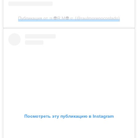
Публикация от 🤜👽R.M👽🤛 (@raulmorenocoslado)
Посмотреть эту публикацию в Instagram