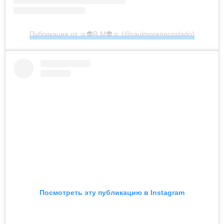
Публикация от 🤜👽R.M👽🤛 (@raulmorenocoslado)
Посмотреть эту публикацию в Instagram