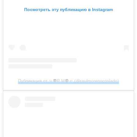
Посмотреть эту публикацию в Instagram
Публикация от 🤜👽R.M👽🤛 (@raulmorenocoslado)