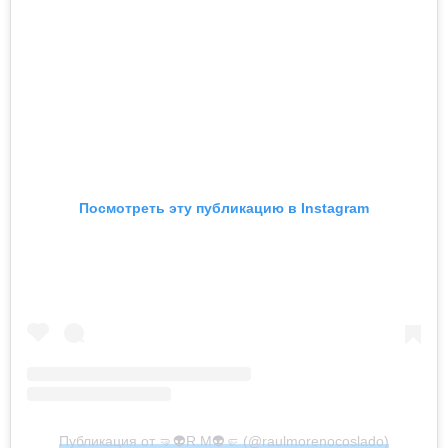
Посмотреть эту публикацию в Instagram
Публикация от 🤜👽R.M👽🤛 (@raulmorenocoslado)