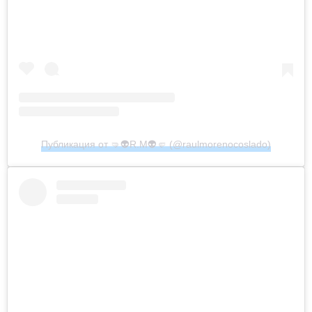
Публикация от 🤜👽R.M👽🤛 (@raulmorenocoslado)