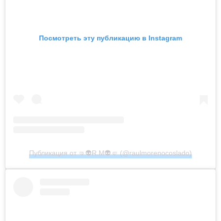
Посмотреть эту публикацию в Instagram
Публикация от 🤜👽R.M👽🤛 (@raulmorenocoslado)