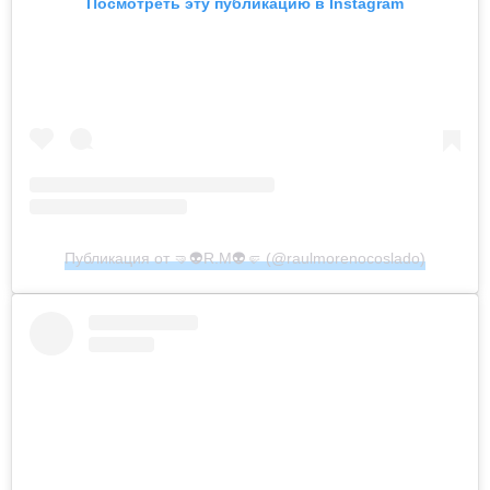
Посмотреть эту публикацию в Instagram
Публикация от 🤜👽R.M👽🤛 (@raulmorenocoslado)