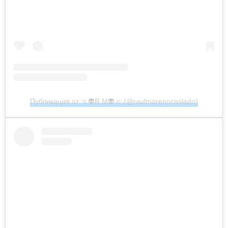
Публикация от 🤜👽R.M👽🤛 (@raulmorenocoslado)