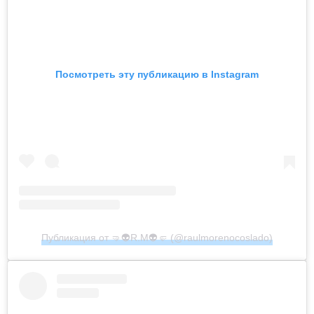
Посмотреть эту публикацию в Instagram
Публикация от 🤜👽R.M👽🤛 (@raulmorenocoslado)