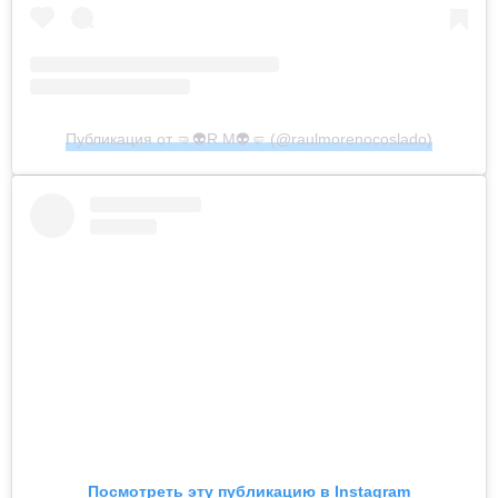
Публикация от 🤜👽R.M👽🤛 (@raulmorenocoslado)
Посмотреть эту публикацию в Instagram