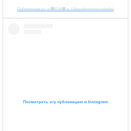
Публикация от 🤜👽R.M👽🤛 (@raulmorenocoslado)
Посмотреть эту публикацию в Instagram