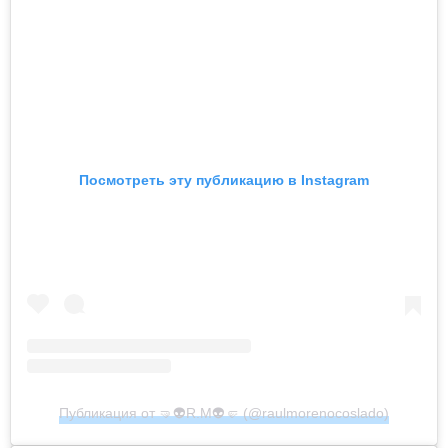
Посмотреть эту публикацию в Instagram
Публикация от 🤜👽R.M👽🤛 (@raulmorenocoslado)