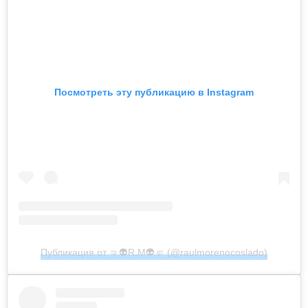
Посмотреть эту публикацию в Instagram
Публикация от 🤜👽R.M👽🤛 (@raulmorenocoslado)