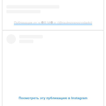
Публикация от 🤜👽R.M👽🤛 (@raulmorenocoslado)
Посмотреть эту публикацию в Instagram