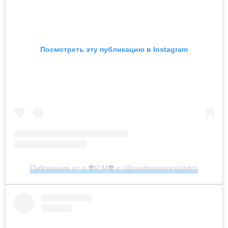
Посмотреть эту публикацию в Instagram
Публикация от 🤜👽R.M👽🤛 (@raulmorenocoslado)