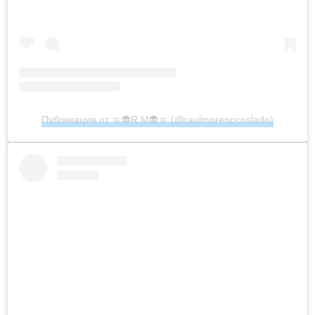
Публикация от 🤜👽R.M👽🤛 (@raulmorenocoslado)