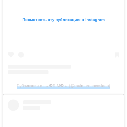
Посмотреть эту публикацию в Instagram
Публикация от 🤜👽R.M👽🤛 (@raulmorenocoslado)