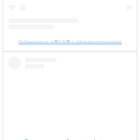
Публикация от 🤜👽R.M👽🤛 (@raulmorenocoslado)