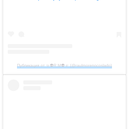
Публикация от 🤜👽R.M👽🤛 (@raulmorenocoslado)