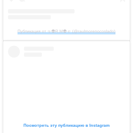
Публикация от 🤜👽R.M👽🤛 (@raulmorenocoslado)
Посмотреть эту публикацию в Instagram