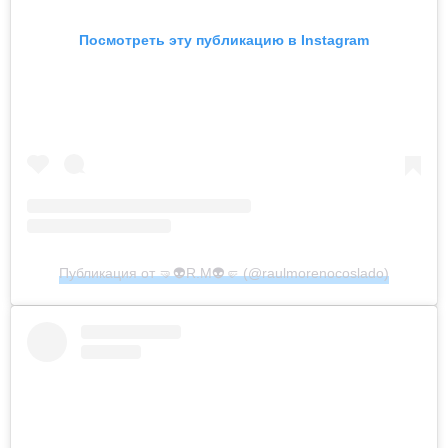
Посмотреть эту публикацию в Instagram
Публикация от 🤜👽R.M👽🤛 (@raulmorenocoslado)