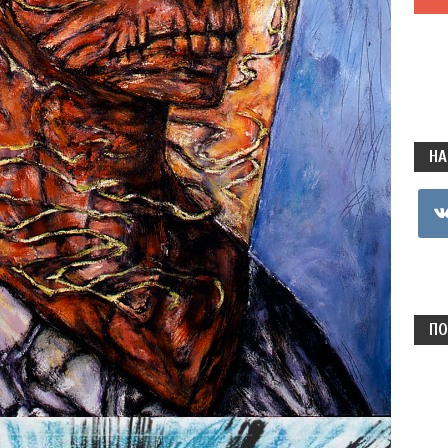
НА
vkon
ПО