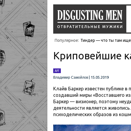
Популярное:
Тиндер — что ты там ищеш
Криповейшие к
АРТ
|
15.05.2019
Владимир Самойлов
Клайв Баркер известен публике в 
создавший миры «Восставшего из 
Баркер — визионер, поэтому неуд
деятельности является живопись.
психоделических образов из кошм