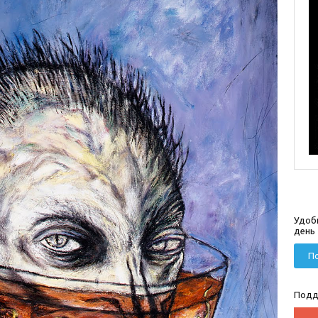
Удоб
день
По
Подд