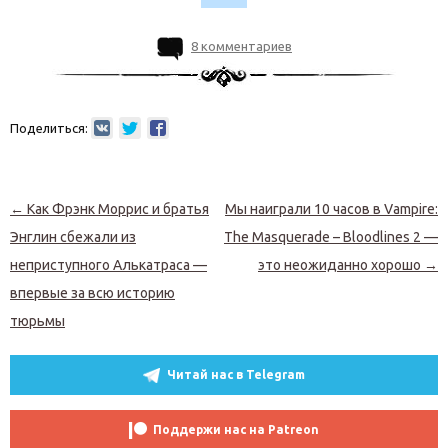
8 комментариев
Поделиться:
Навигация по записям
←
Как Фрэнк Моррис и братья
Мы наиграли 10 часов в Vampire:
Энглин сбежали из
The Masquerade – Bloodlines 2 —
неприступного Алькатраса —
это неожиданно хорошо
→
впервые за всю историю
тюрьмы
Читай нас в Telegram
Поддержи нас на Patreon