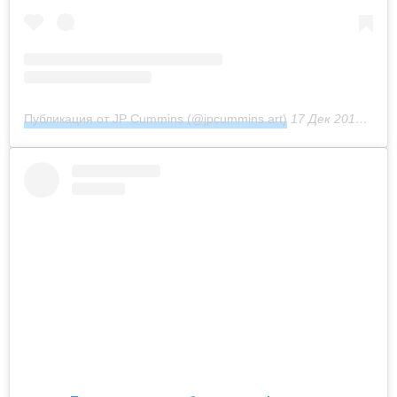
Публикация от JP Cummins (@jpcummins.art)
17 Дек 2018 в 6:23 PST