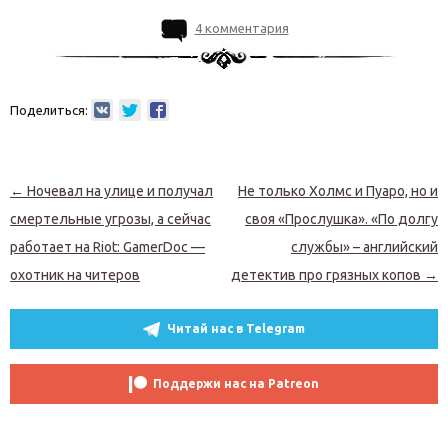
4 комментария
Поделиться:
Навигация по записям
←
Ночевал на улице и получал
Не только Холмс и Пуаро, но и
смертельные угрозы, а сейчас
своя «Прослушка». «По долгу
работает на Riot: GamerDoc —
службы» – английский
охотник на читеров
детектив про грязных копов
→
Читай нас в Telegram
Поддержи нас на Patreon