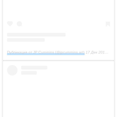
Публикация от JP Cummins (@jpcummins.art)
17 Дек 2018 в 6:11 PST