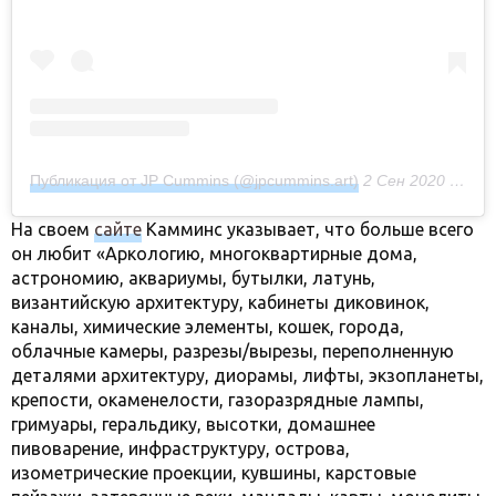
Публикация от JP Cummins (@jpcummins.art)
2 Сен 2020 в 3:02 PDT
На своем
сайте
Камминс указывает, что больше всего
он любит «Аркологию, многоквартирные дома,
астрономию, аквариумы, бутылки, латунь,
византийскую архитектуру, кабинеты диковинок,
каналы, химические элементы, кошек, города,
облачные камеры, разрезы/вырезы, переполненную
деталями архитектуру, диорамы, лифты, экзопланеты,
крепости, окаменелости, газоразрядные лампы,
гримуары, геральдику, высотки, домашнее
пивоварение, инфраструктуру, острова,
изометрические проекции, кувшины, карстовые