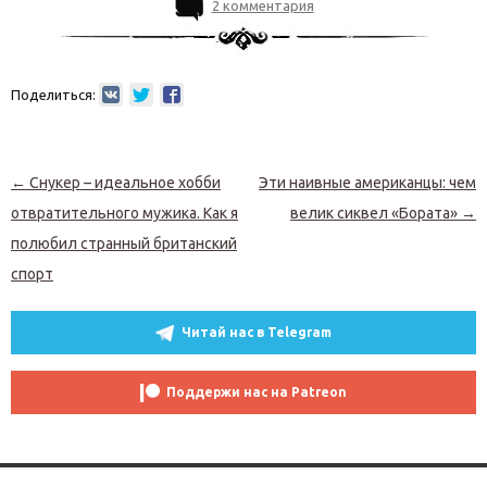
2 комментария
Поделиться:
Навигация по записям
←
Снукер – идеальное хобби
Эти наивные американцы: чем
отвратительного мужика. Как я
велик сиквел «Бората»
→
полюбил странный британский
спорт
Читай нас в Telegram
Поддержи нас на Patreon