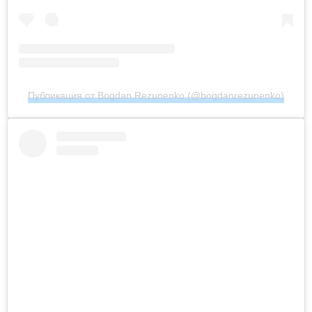
Публикация от Bogdan Rezunenko (@bogdanrezunenko)