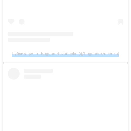
Публикация от Bogdan Rezunenko (@bogdanrezunenko)