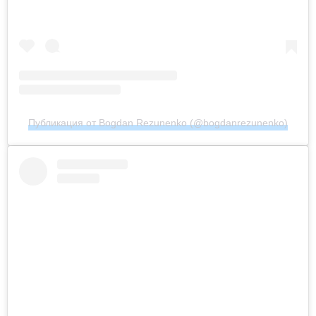
Публикация от Bogdan Rezunenko (@bogdanrezunenko)