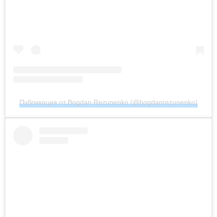
Публикация от Bogdan Rezunenko (@bogdanrezunenko)