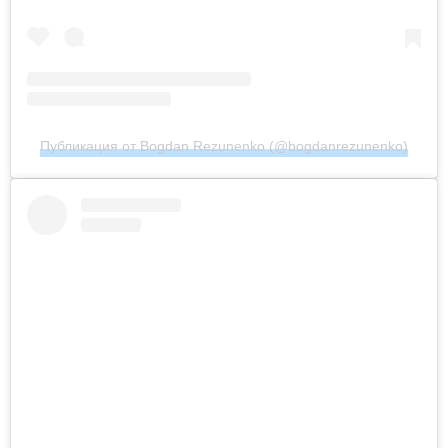
Публикация от Bogdan Rezunenko (@bogdanrezunenko)