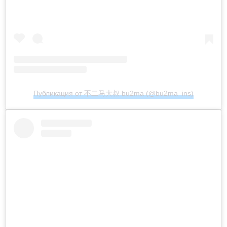
Публикация от 不二马大叔 bu2ma (@bu2ma_ins)