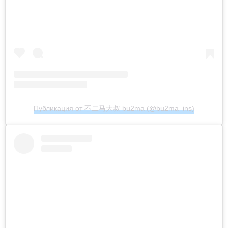
Публикация от 不二马大叔 bu2ma (@bu2ma_ins)