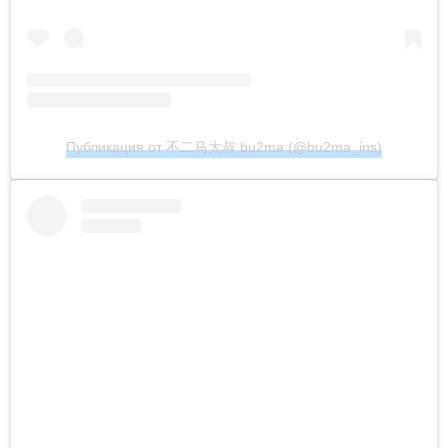
Публикация от 不二马大叔 bu2ma (@bu2ma_ins)