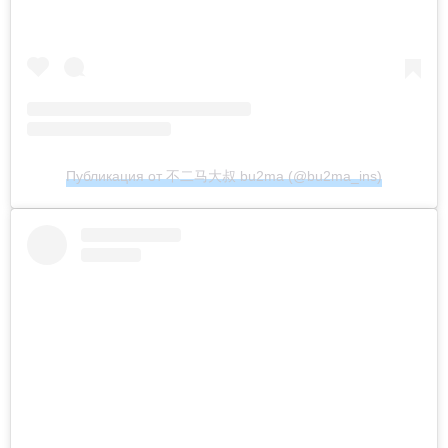
Публикация от 不二马大叔 bu2ma (@bu2ma_ins)