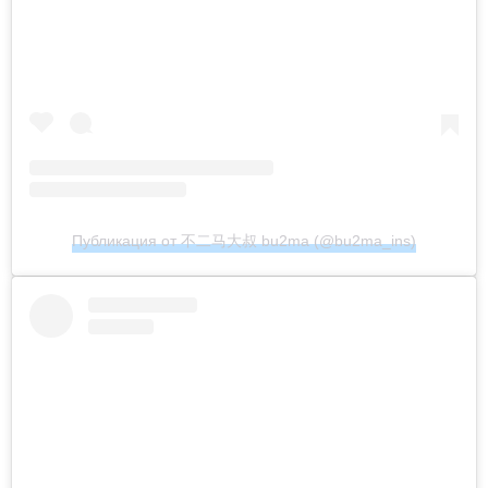
Публикация от 不二马大叔 bu2ma (@bu2ma_ins)