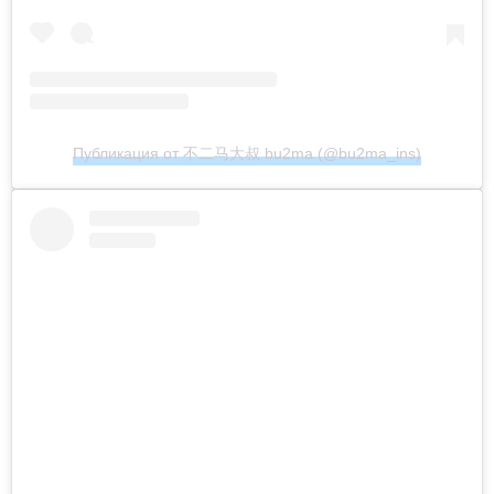
Публикация от 不二马大叔 bu2ma (@bu2ma_ins)