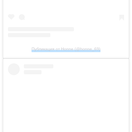
Публикация от Honne (@honne_69)