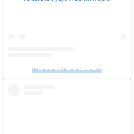
Публикация от Honne (@honne_69)