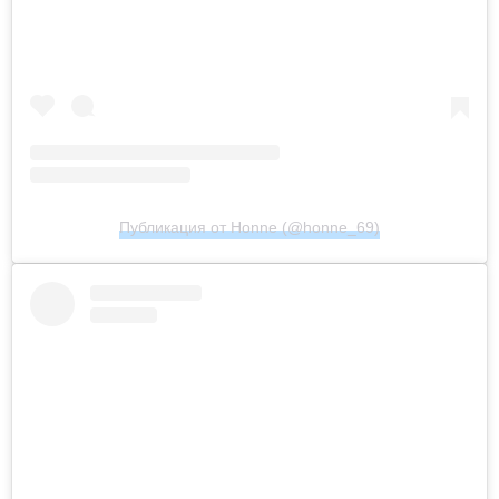
Публикация от Honne (@honne_69)