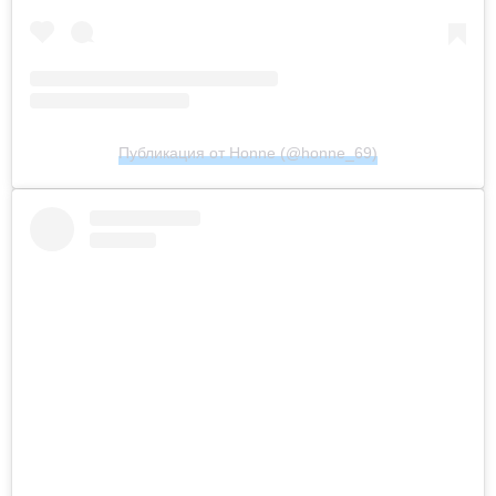
Публикация от Honne (@honne_69)