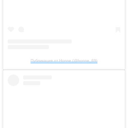
Публикация от Honne (@honne_69)