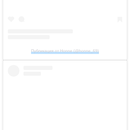
Публикация от Honne (@honne_69)