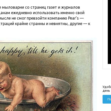
е мыловарни со страниц газет и журналов
анам ежедневно использовать именно свой
смысле не смог превзойти компанию Pear’s —
траций крайне странны и невнятны, другие — к
Удоб
день
По