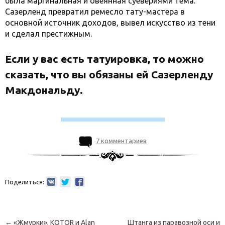
была маргинальная и овеянная суевериями тема.
Сазерленд превратил ремесло тату-мастера в
основной источник доходов, вывел искусство из тени
и сделал престижным.
Если у вас есть татуировка, то можно
сказать, что вы обязаны ей Сазерленду
Макдональду.
7 комментариев
Поделиться:
Навигация по записям
←
«Жмурки», KOTOR и Alan
Штанга из паравозной оси и