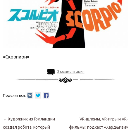
«Скорпион»
3 комментария
Поделиться:
Навигация по записям
←
Художник из Голландии
VR-шлемы, VR-игры и VR-
создал робота, который
фильмы: подкаст «Хард&Изи»