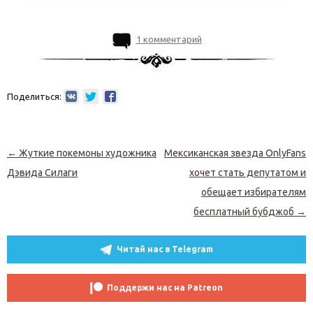
1 комментарий
Поделиться:
Навигация по записям
←
Жуткие покемоны художника
Мексиканская звезда OnlyFans
Дэвида Силаги
хочет стать депутатом и
обещает избирателям
бесплатный бубджоб
→
Читай нас в Telegram
Поддержи нас на Patreon