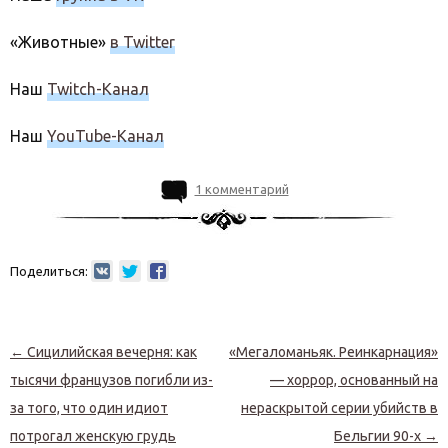
«Животные»
в Twitter
Наш
Twitch-Канал
Наш
YouTube-Канал
1 комментарий
Поделиться:
Навигация по записям
←
Сицилийская вечерня: как
«Мегаломаньяк. Реинкарнация»
тысячи французов погибли из-
— хоррор, основанный на
за того, что один идиот
нераскрытой серии убийств в
потрогал женскую грудь
Бельгии 90-х
→