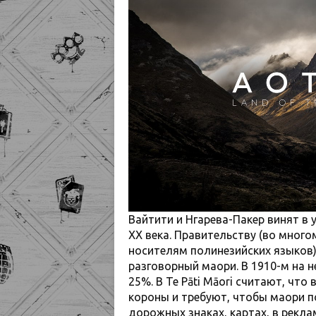
Вайтити и Нгарева-Пакер винят в
XX века. Правительству (во мног
носителям полинезийских языков) 
разговорный маори. В 1910-м на н
25%. В Te Pāti Māori считают, чт
короны и требуют, чтобы маори п
дорожных знаках, картах, в рекла