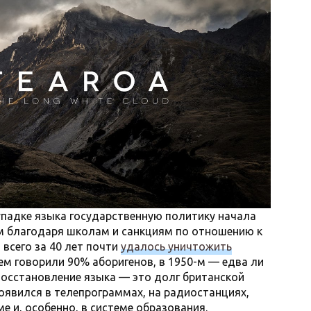
 упадке языка государственную политику начала
ом благодаря школам и санкциям по отношению к
всего за 40 лет почти
удалось уничтожить
ем говорили 90% аборигенов, в 1950-м — едва ли
о восстановление языка — это долг британской
оявился в телепрограммах, на радиостанциях,
ме и, особенно, в системе образования.