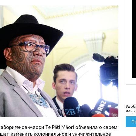
Удоб
день
По
аборигенов-маори Te Pāti Māori объявила о своем
шаг: изменить колониальное и уничижительное