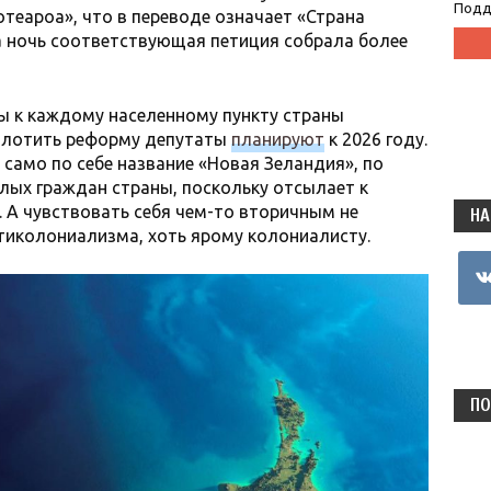
Подд
отеароа», что в переводе означает «Страна
за ночь соответствующая петиция собрала более
бы к каждому населенному пункту страны
оплотить реформу депутаты
планируют
к 2026 году.
 само по себе название «Новая Зеландия», по
лых граждан страны, поскольку отсылает к
 А чувствовать себя чем-то вторичным не
НА
тиколониализма, хоть ярому колониалисту.
vkon
ПО