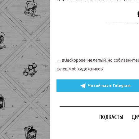
Навигация по записям
←
#Jackopose: нелепый, но соблазнит
флешмоб художников
Читай нас в Telegram
ПОДКАСТЫ
ДИ