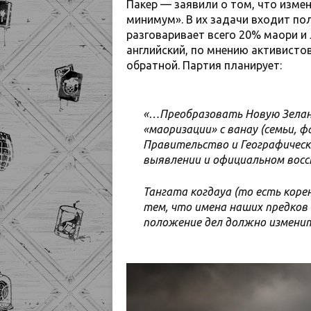
Пакер — заявили о том, что изме
минимум». В их задачи входит по
разговаривает всего 20% маори и
английский, по мнению активистов
обратной. Партия планирует:
«…Преобразовать Новую Зелан
«маоризации» с ванау (семьи, ф
Правительство и Географическ
выявлении и официальном вос
Тангата когдауа (то есть кор
тем, что имена наших предков 
положение дел должно изменит