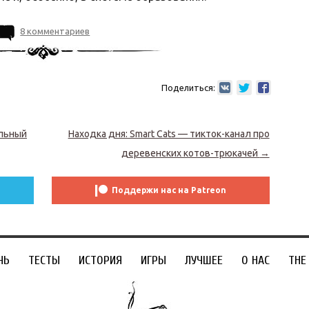
8 комментариев
Поделиться:
ельный
Находка дня: Smart Cats — тикток-канал про
деревенских котов-трюкачей
→
Поддержи нас на Patreon
ЧЬ
ТЕСТЫ
ИСТОРИЯ
ИГРЫ
ЛУЧШЕЕ
О НАС
THE