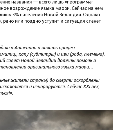
нение названия — всего лишь «программа-
лное возрождение языка маори. Сейчас на нем
 лишь 3% населения Новой Зеландии. Однако
, рано или поздно уступит и ситуация станет
дию в Аотеароа и начать процесс
амилии), хапу (субтитры) и иви (рода, племена).
ий совет Новой Зеландии должны помочь в
становлении оригинального языка маори…
енные жители страны) до смерти оскорблены
искажаются и игнорируются. Сейчас XXI век,
ься!».