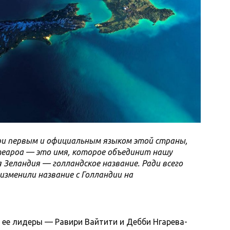
ри первым и официальным языком этой страны,
теароа — это имя, которое объединит нашу
я Зеландия — голландское название. Ради всего
изменили название с Голландии на
 и ее лидеры — Равири Вайтити и Дебби Нгарева-