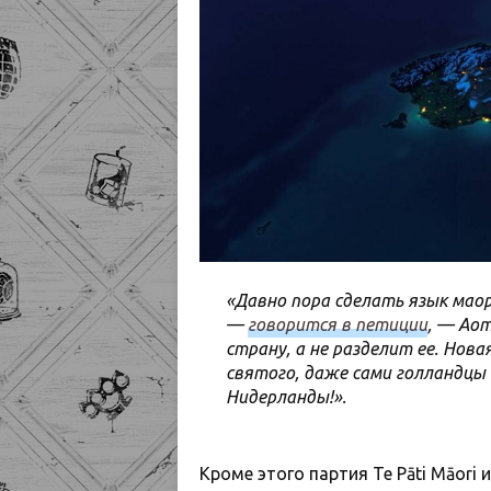
«Давно пора сделать язык мао
—
говорится в петиции
, — Ао
страну, а не разделит ее. Нова
святого, даже сами голландцы 
Нидерланды!».
Кроме этого партия Te Pāti Māori