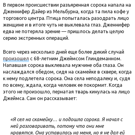
В первом происшествии разъяренная сорока напала на
Дженнифер Дайер из Мельбурна, когда та пила кофе у
торгового центра. Птица попыталась разодрать лицо
женщине и в итоге чуть не выклевала глаз. Дженнифер
едва не потеряла зрение — пришлось делать целую
серию экстренных операций.
Всего через несколько дней еще более дикий случай
произошел
с 68-летним Джеймсом Глиндеманном.
Напавшая сорока выклевала мужчине оба глаза. Он
наслаждался обедом, сидя на скамейке в сквере, когда
к нему подлетела сорока. Она села неподалеку и, судя
по всему, ждала, когда человек ее покормит. Когда
этого не произошло, пернатая тварь кинулась на лицо
Джеймса. Сам он рассказывает:
«Я сел на скамейку… и подошла сорока. Я начал с
ней разговаривать, потому что они мне
нравятся. Она уставилась на меня, но я не дал ей