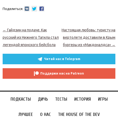
Поделиться:
Навигация по записям
←
Гайдзин на подаче. Как
Настоящая любовь: туристу на
русский из Нижнего Тагила стал
вертолете доставили в Крым
легендой японского бейсбола
бургеры из «Макдоналдса»
→
Читай нас в Telegram
Поддержи нас на Patreon
ПОДКАСТЫ
ДИЧЬ
ТЕСТЫ
ИСТОРИЯ
ИГРЫ
ЛУЧШЕЕ
О НАС
THE HOUSE OF THE DEV