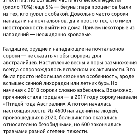
этих птиц. По большей части это велосипедисты
(около 70%); еще 5% — бегуны; пара процентов были
из тех, кто гулял с собакой. Довольно часто сороки
нападали на почтальонов, да и просто тех, кто имел
неосторожность выйти из дома. Причем некоторые из
нападений — неожиданно кровавые.
Галдящие, орущие и нападающие на почтальонов
сороки — не сказать чтобы сюрприз для
австралийцев. Наступление весны и поры размножения
всегда сопровождалось всплеском их активности. Это
была просто небольшая сезонная особенность, вроде
вспышек сенной лихорадки или летних бурь. Но
начиная с 2018 сороки словно взбесились. Возможно,
причиной стала гордыня — в 2017 году сороку назвали
«Птицей года Австралии». А потом началась
настоящая жесть. Из 4600 нападений на людей,
произошедших в 2020, большинство оказались
относительно безобидными, но 600 закончились
травмами разной степени тяжести.