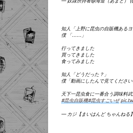
— 奴隷所持者@海道（あまと） (@tyo
知人「上野に昆虫の自販機あるヨ
僕 「……」
行ってきました
買ってきました
食ってみました
知人「どうだった？」
僕「動画にしたんで見てください
天下一昆虫食に一番合う調味料武
#昆虫自販機
#昆虫すごいぜ
pic.t
— カジ【まいはんど ちゃんねる】 (@