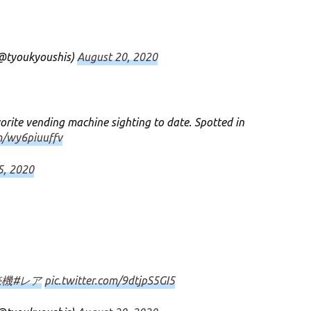
ukyoushis)
August 20, 2020
orite vending machine sighting to date. Spotted in
om/wy6piuuffv
5, 2020
売機
#レア
pic.twitter.com/9dtjpS5GI5