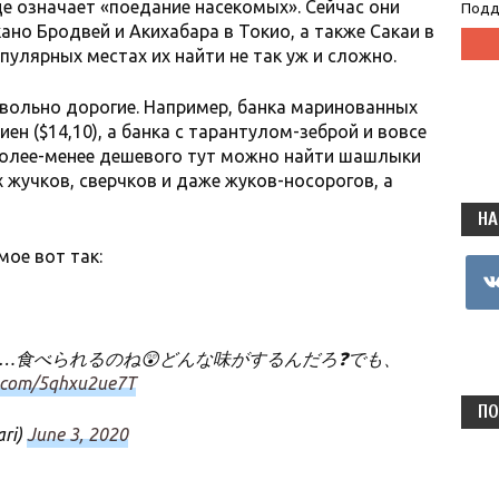
де означает «поедание насекомых». Сейчас они
Подд
кано Бродвей и Акихабара в Токио, а также Сакаи в
опулярных местах их найти не так уж и сложно.
овольно дорогие. Например, банка маринованных
ен ($14,10), а банка с тарантулом-зеброй и вовсе
з более-менее дешевого тут можно найти шашлыки
 жучков, сверчков и даже жуков-носорогов, а
НА
ое вот так:
vkon
…食べられるのね😲どんな味がするんだろ❓でも、
r.com/5qhxu2ue7T
ПО
ri)
June 3, 2020