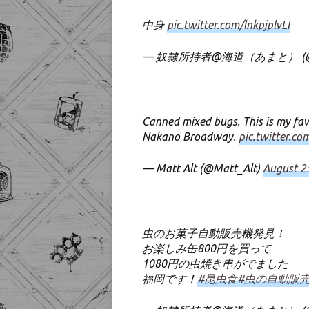
中身
pic.twitter.com/lnkpjplvLI
— 奴隷所持者@海道（あまと） (@tyo
Canned mixed bugs. This is my fav
Nakano Broadway.
pic.twitter.c
— Matt Alt (@Matt_Alt)
August 2
虫のお菓子自動販売機発見！
お楽しみ缶800円を買って
1080円の虫焼き串がでました
福岡です！
#昆虫食
#虫の自動販