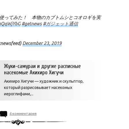
使ってみた！ 本物のカブトムシとコオロギを実
R3aQqWjYbG
#getnews
#ガジェット通信
wsfeed)
December 23, 2019
Жуки-самураи и другие расписные
насекомые Акихиро Хигучи
Акихиро Хигучи — художник и скульптор,
который разрисовывает насекомых
иероглифами,...
4 комментария