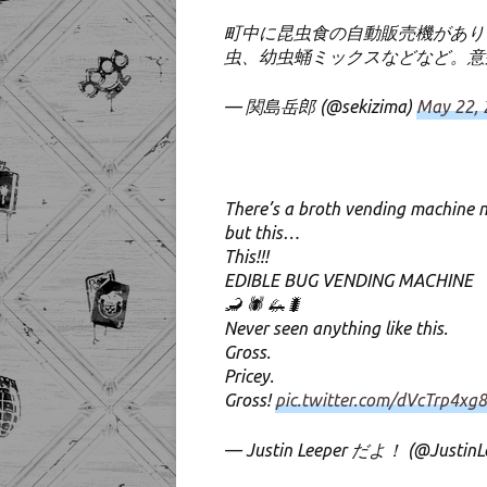
町中に昆虫食の自動販売機があり
虫、幼虫蛹ミックスなどなど。
— 関島岳郎 (@sekizima)
May 22, 
There’s a broth vending machine n
but this…
This!!!
EDIBLE BUG VENDING MACHINE
🦂 🕷 🦗🐛
Never seen anything like this.
Gross.
Pricey.
Gross!
pic.twitter.com/dVcTrp4xg8
— Justin Leeper だよ！ (@JustinL