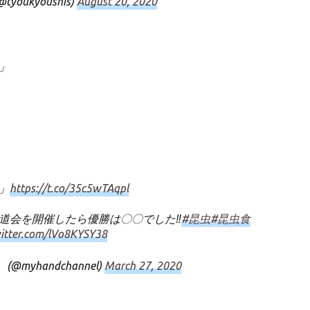
ukyoushis)
August 20, 2020
」
」
https://t.co/35c5wTAqpl
道会を開催したら優勝は〇〇でした‼️
#昆虫
#昆虫食
witter.com/lVo8KYSY38
myhandchannel)
March 27, 2020