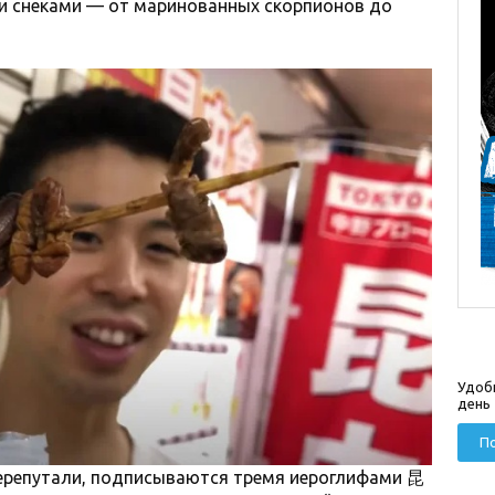
и снеками — от маринованных скорпионов до
Удоб
день
По
перепутали, подписываются тремя иероглифами 昆