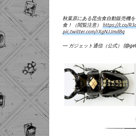
秋葉原にある昆虫食自動販売機を
食！（閲覧注意）
https://t.co/
pic.twitter.com/rXgNJJmdBq
— ガジェット通信（公式） (@getne