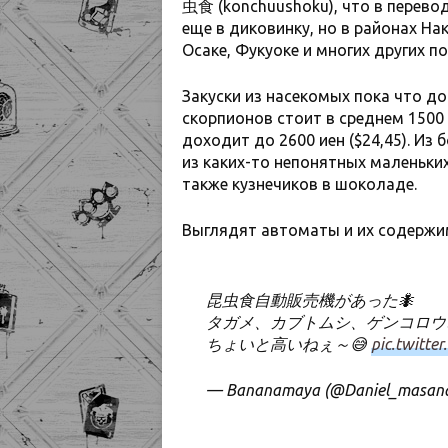
虫食 (konchuushoku), что в перево
еще в диковинку, но в районах На
Осаке, Фукуоке и многих других п
Закуски из насекомых пока что д
скорпионов стоит в среднем 1500 и
доходит до 2600 иен ($24,45). И
из каких-то непонятных маленьких
также кузнечиков в шоколаде.
Выглядят автоматы и их содержим
昆虫食自動販売機があった🐜
タガメ、カブトムシ、ゲンコロウ
ちょいと高いねぇ～😅
pic.twitte
— Bananamaya (@Daniel_masana