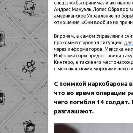
спецслужбы принимали активное у
Андрес Мануэль Лопес Обрадор за
американское Управление по борьб
отношения. «Они вообще не прини
Впрочем, в самом Управлении счи
прокомментировал ситуацию
для
через информаторов. Мексика не х
Информаторы предоставили такую
Кинтеро, а также его местонахож
с мексиканскими морскими пехот
С поимкой наркобарона в
что во время операции р
чего погибли 14 солдат.
разглашают.