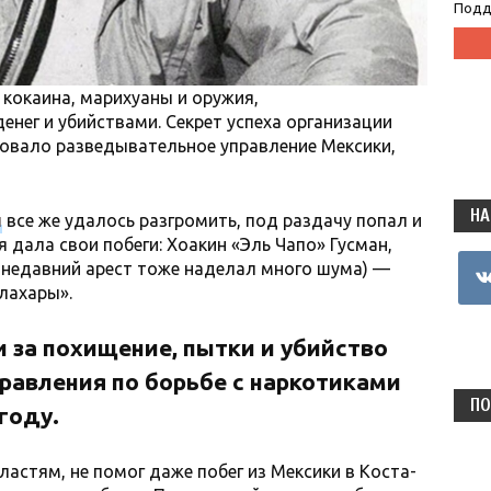
Подд
кокаина, марихуаны и оружия,
нег и убийствами. Секрет успеха организации
вовало разведывательное управление Мексики,
НА
ы
все же удалось разгромить, под раздачу попал и
 дала свои побеги: Хоакин «Эль Чапо» Гусман,
vkon
 недавний арест тоже наделал много шума) —
лахары».
 за похищение, пытки и убийство
равления по борьбе с наркотиками
ПО
году.
ластям, не помог даже побег из Мексики в Коста-