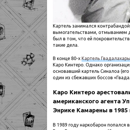
Картель занимался контрабандой 
вымогательствами, отмыванием де
был в том, что ей покровительст
такие дела.
В конце 80-х
Картель Гвадалахар
Каро Кинтеро. Однако организация
основавший картель Синалоа (его
один из сбежавших боссов «Гвада
Каро Кинтеро арестовали
американского агента Уп
Энрике Камарены в 1985 
В 1989 году наркобарон попался в