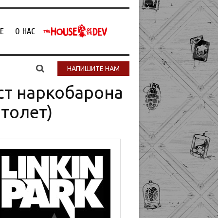
Е
О НАС
НАПИШИТЕ НАМ
ст наркобарона
толет)