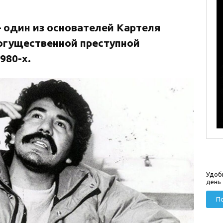
 один из основателей Картеля
огущественной преступной
980-х.
Удоб
день
По