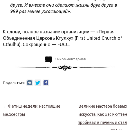
друге. И вместе они сделают жизнь друг друга в
999 раз менее ужасающей».
К слову, полное название организации — «Первая
Объединенная Церковь Ктулху» (First United Church of
Cthulhu). Сокращенно — FUCC.
14 комментариев
Поделиться:
Навигация по записям
←
Фетиш недели: настоящие
Великие мастера боевых
медсестры
искусств. Как Бас Рюттен
пробивал в печень и стал