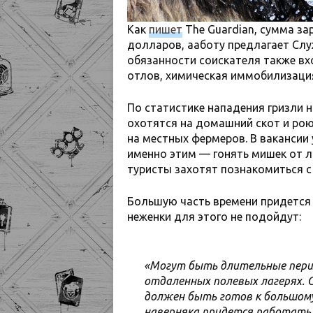
Как
пишет
The Guardian, сумма за
долларов, ааботу предлагает Слу
обязанности соискателя также вх
отлов, химическая иммобилизация
По статистике нападения гризли 
охотятся на домашний скот и рою
на местных фермеров. В вакансии
именно этим — гонять мишек от л
туристы захотят познакомиться 
Большую часть времени придется р
неженки для этого не подойдут:
«Могут быть длительные перио
отдаленных полевых лагерях. 
должен быть готов к большому
наверняка придется работать 