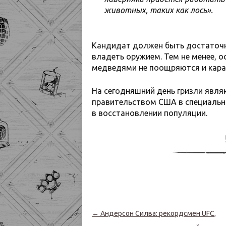
животных, таких как лось».
Кандидат должен быть достаточно
владеть оружием. Тем не менее, о
медведями не поощряются и кар
На сегодняшний день гризли явл
правительством США в специальн
в восстановлении популяции.
Навигация по записям
←
Андерсон Силва: рекордсмен UFC,