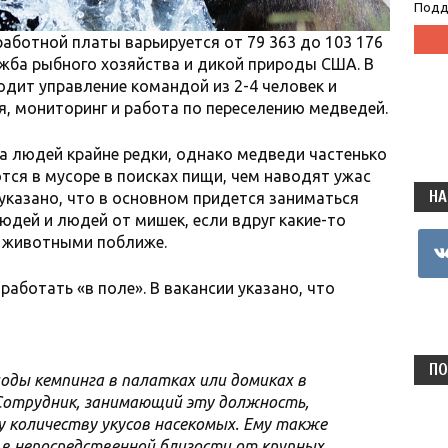
Подд
работной платы варьируется от 79 363 до 103 176
жба рыбного хозяйства и дикой природы США. В
одит управление командой из 2-4 человек и
, мониторинг и работа по переселению медведей.
на людей крайне редки, однако медведи частенько
тся в мусоре в поисках пищи, чем наводят ужас
НА
 указано, что в основном придется заниматься
юдей и людей от мишек, если вдруг какие-то
vkon
с животными поближе.
аботать «в поле». В вакансии указано, что
ПО
ды кемпинга в палатках или домиках в
Сотрудник, занимающий эту должность,
 количеству укусов насекомых. Ему также
в непосредственной близости от крупных