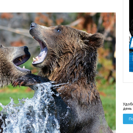
Удоб
день
По