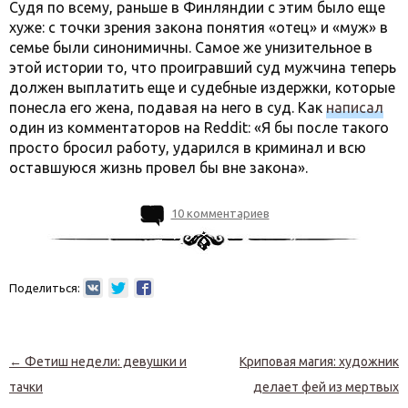
Судя по всему, раньше в Финляндии с этим было еще
хуже: с точки зрения закона понятия «отец» и «муж» в
семье были синонимичны. Самое же унизительное в
этой истории то, что проигравший суд мужчина теперь
должен выплатить еще и судебные издержки, которые
понесла его жена, подавая на него в суд. Как
написал
один из комментаторов на Reddit: «Я бы после такого
просто бросил работу, ударился в криминал и всю
оставшуюся жизнь провел бы вне закона».
10 комментариев
Поделиться:
Навигация по записям
←
Фетиш недели: девушки и
Криповая магия: художник
тачки
делает фей из мертвых