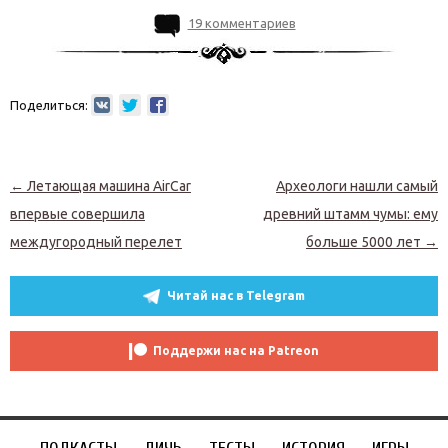
19 комментариев
Поделиться:
Навигация по записям
←
Летающая машина AirCar
Археологи нашли самый
впервые совершила
древний штамм чумы: ему
междугородный перелет
больше 5000 лет
→
Читай нас в Telegram
Поддержи нас на Patreon