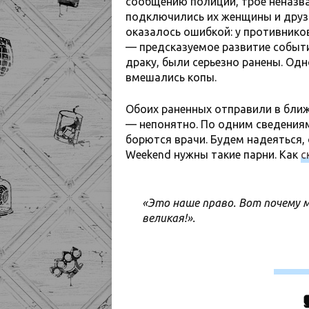
сообщению полиции, трое неназв
подключились их женщины и друзь
оказалось ошибкой: у противников
— предсказуемое развитие событий
драку, были серьезно ранены. Одн
вмешались копы.
Обоих раненных отправили в ближ
— непонятно. По одним сведениям,
борются врачи. Будем надеяться, 
Weekend нужны такие парни. Как
с
«Это наше право. Вот почему 
великая!».