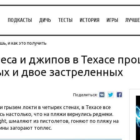
ПОДКАСТЫ
ДИЧЬ
ТЕСТЫ
ИСТОРИЯ
ИГРЫ
ЛУЧШЕ
ь, и как это получить
еса и джипов в Техасе про
х и двое застреленных
Поделиться:
 грызем локти в четырех стенах, в Техасе все
ь настолько, что на пляжи вернулись реднеки.
ght, шмаляют из пистолетов, гоняют по пляжу на
ины загорают топлес.