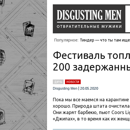
Популярное:
Тиндер — что ты там ищеш
Фестиваль топл
200 задержанны
ДИЧЬ
НОВОСТИ
|
20.05.2020
Disgusting Men
Пока мы все маемся на карантине и
хорошо. Природа штата очистилас
Они жарят барбекю, пьют Coors Li
«Джипах», в то время как их женщ