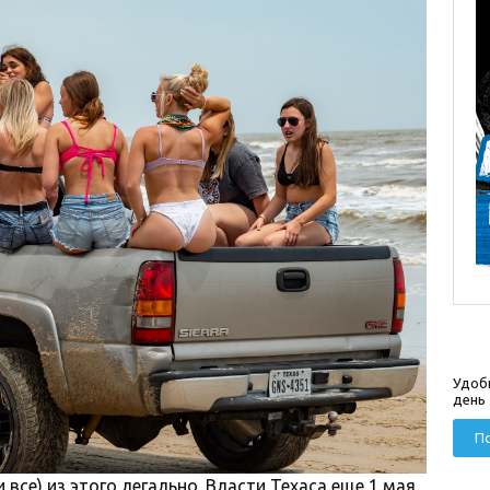
Удоб
день
По
и все) из этого легально. Власти Техаса еще 1 мая