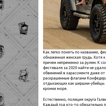
Как легко понять по названию, фе
обнаженная женская грудь. Хотя к
причем непременно за рулем. К с
фестиваля за 2020 найти не удал
обвинений в харассменте даже от
раскрашенные флагами Конфедерац
отдыхающих как шершни-убийцы. 
кромке моря.
Естественно, полиция округа Галве
Каждый год кто-то обязательно 